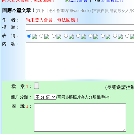
回應本篇文章！
(以下回應不會連結到FaceBook) (言責自負,請勿涉及人身
作 者：
尚未登入會員，無法回應！
標 題：
表 情：
內 容：
檔 案
1
：
(長寬邊請控制在7
圖片分類：
(可同步將照片存入分類相簿中!)
圖 說
1
：