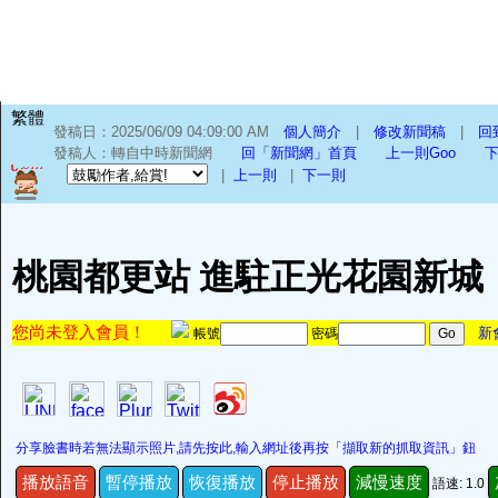
繁體
發稿日：2025/06/09 04:09:00 AM
個人簡介
|
修改新聞稿
|
回
發稿人：轉自中時新聞網
回「新聞網」首頁
上一則Goo
下
|
上一則
|
下一則
桃園都更站 進駐正光花園新城
您尚未登入會員！
新
帳號
密碼
分享臉書時若無法顯示照片,請先按此,輸入網址後再按「擷取新的抓取資訊」鈕
播放語音
暫停播放
恢復播放
停止播放
減慢速度
語速: 1.0