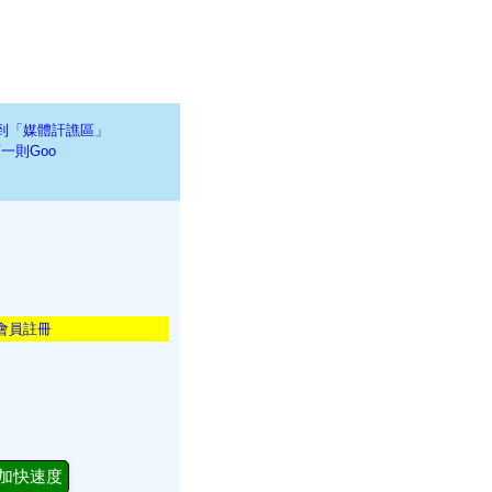
到「媒體訐譙區」
一則Goo
會員註冊
加快速度