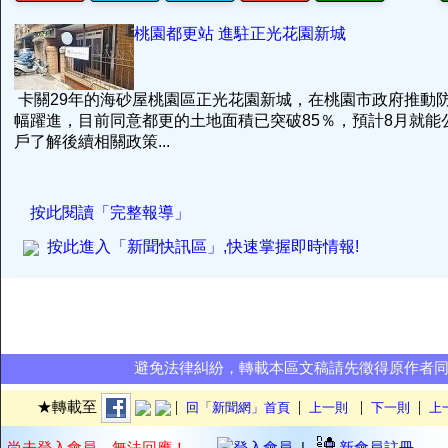
桃園都更站 進駐正光花園新城
卡關29年的海砂屋桃園區正光花園新城，在桃園市政府推動
幅躍進，目前同意都更的土地面積已突破85％，預計8月就能
戶了解後續相關政策...
按此閱讀「完整報導」
按此進入「新聞快訊區」,快速掌握即時情報!
避免法律糾紛，轉載本區文稿請先徵得原作者
|
|
|
|
★轉載至
回「新聞網」首頁
上一則
下一則
上
尚未登入會員，無法回應！
登入會員
|
新會員註冊