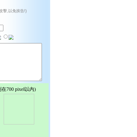
攻擊,以免挨告!)
00 pixel以內)