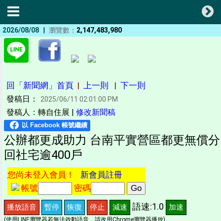
|
2026/08/08
瀏覽數：
2,147,483,980
回「新聞網」首頁
|
上一則
|
下一則
發稿日：
2025/06/11 02:01:00 PM
發稿人：轉自住展 |
修改新聞稿
公辦都更成助力 台南平實營區都更無償分
回社宅逾400戶
您尚未登入會員！
新會員註冊
帳號
密碼
語速:1.0
播放語音
暫停
恢復
停止
減速
加速
(使用LINE瀏覽器若無法啟動語音，請改用Chrome瀏覽器播放)