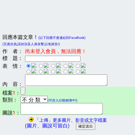
回應本篇文章！
(以下回應不會連結到FaceBook)
(言責自負,請勿涉及人身攻擊,以免挨告!)
作 者：
尚未登入會員，無法回應！
標 題：
表 情：
內 容：
檔案
1
：
類別：
(可存入分類相簿中!)
圖說
1
：
「上傳」更多圖片、影音或文字檔案
(圖片、圖說可留白)