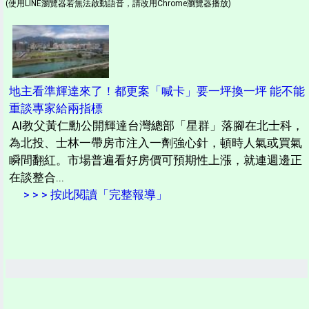
(使用LINE瀏覽器若無法啟動語音，請改用Chrome瀏覽器播放)
地主看準輝達來了！都更案「喊卡」要一坪換一坪 能不能
重談專家給兩指標
AI教父黃仁勳公開輝達台灣總部「星群」落腳在北士科，
為北投、士林一帶房市注入一劑強心針，頓時人氣或買氣
瞬間翻紅。市場普遍看好房價可預期性上漲，就連週邊正
在談整合...
> > > 按此閱讀「完整報導」