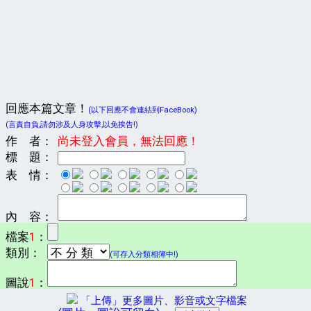
回應本篇文章！
(以下回應不會連結到FaceBook)
(言責自負,請勿涉及人身攻擊,以免挨告!)
作 者：
尚未登入會員，無法回應！
標 題：
表 情：
內 容：
檔案
1
：
類別：
(可存入分類相簿中!)
圖說
1
：
「上傳」更多圖片、影音或文字檔案