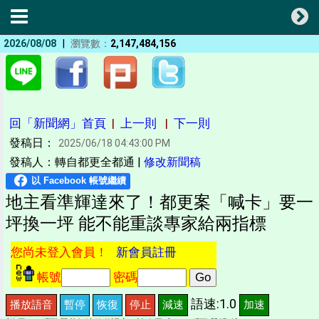
|
2026/08/08
瀏覽數：
2,147,484,156
回「新聞網」首頁
|
上一則
|
下一則
發稿日：
2025/06/18 04:43:00 PM
發稿人：轉自都更全都通 |
修改新聞稿
地主看準輝達來了！都更案「喊卡」要一
坪換一坪 能不能重談專家給兩指標
您尚未登入會員！
新會員註冊
帳號
密碼
語速:1.0
播放語音
暫停
恢復
停止
減速
加速