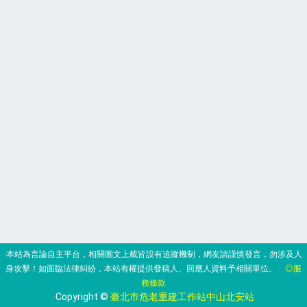
‧本站為言論自主平台，相關圖文上載皆設有追蹤機制，網友請謹慎發言，勿涉及人
身攻擊！如面臨法律糾紛，本站有權提供發稿人、回應人資料予相關單位。
◎服
務條款
‧Copyright ©
臺北市危老重建工作站中山北安站