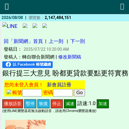
|
2026/08/08
瀏覽數：
2,147,484,151
回「新聞網」首頁
|
上一則
|
下一則
發稿日：
2025/07/22 10:20:00 AM
發稿人：轉自聯合新聞網 |
修改新聞稿
銀行提三大意見 盼都更貸款要點更符實務
您尚未登入會員！
新會員註冊
帳號
密碼
語速:1.0
播放語音
暫停
恢復
停止
減速
加速
(使用LINE瀏覽器若無法啟動語音，請改用Chrome瀏覽器播放)