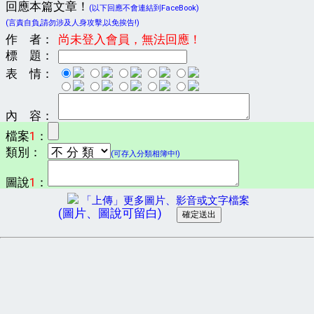
回應本篇文章！
(以下回應不會連結到FaceBook)
(言責自負,請勿涉及人身攻擊,以免挨告!)
作 者：
尚未登入會員，無法回應！
標 題：
表 情：
內 容：
檔案
1
：
類別：
(可存入分類相簿中!)
圖說
1
：
「上傳」更多圖片、影音或文字檔案
(圖片、圖說可留白)