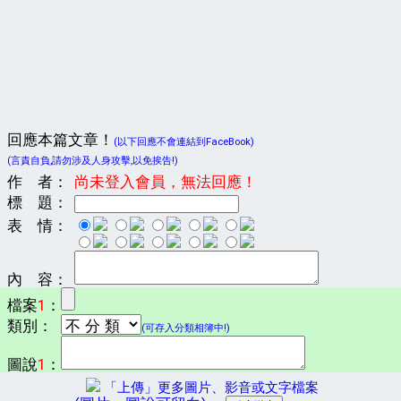
回應本篇文章！
(以下回應不會連結到FaceBook)
(言責自負,請勿涉及人身攻擊,以免挨告!)
作 者：
尚未登入會員，無法回應！
標 題：
表 情：
內 容：
檔案
1
：
類別：
(可存入分類相簿中!)
圖說
1
：
「上傳」更多圖片、影音或文字檔案