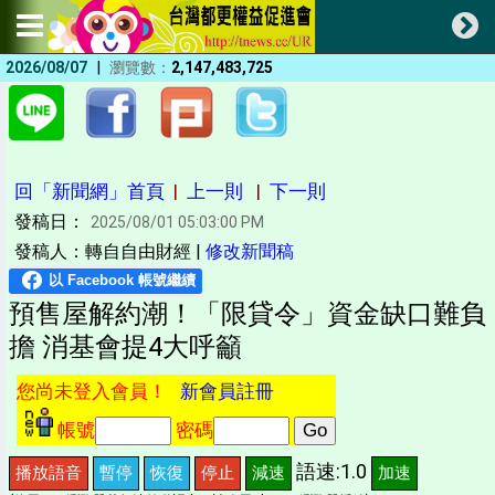
|
2026/08/07
瀏覽數：
2,147,483,725
回「新聞網」首頁
|
上一則
|
下一則
發稿日：
2025/08/01 05:03:00 PM
發稿人：轉自自由財經 |
修改新聞稿
預售屋解約潮！「限貸令」資金缺口難負
擔 消基會提4大呼籲
您尚未登入會員！
新會員註冊
帳號
密碼
語速:1.0
播放語音
暫停
恢復
停止
減速
加速