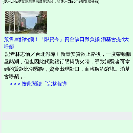
(使用LINE瀏覽器若無法啟動語音，請改用Chrome瀏覽器播放)
預售屋解約潮！「限貸令」資金缺口難負擔 消基會提4大
呼籲
記者林志怡／台北報導〕新青安貸款上路後，一度帶動購
屋熱潮，但也因此觸動銀行限貸防火牆，導致消費者可拿
到的貸款比例驟降，資金出現斷口，面臨解約窘境。消基
會呼籲，...
> > > 按此閱讀「完整報導」