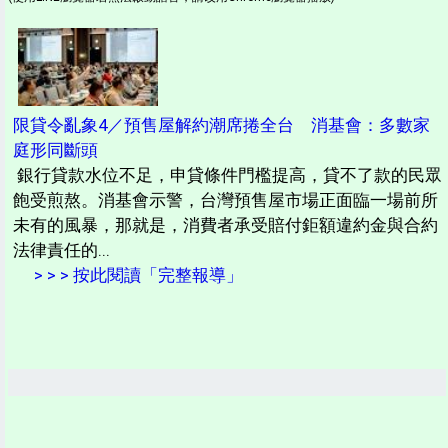
限貸令亂象4／預售屋解約潮席捲全台 消基會：多數家
庭形同斷頭
銀行貸款水位不足，申貸條件門檻提高，貸不了款的民眾
飽受煎熬。消基會示警，台灣預售屋市場正面臨一場前所
未有的風暴，那就是，消費者承受賠付鉅額違約金與合約
法律責任的...
> > > 按此閱讀「完整報導」