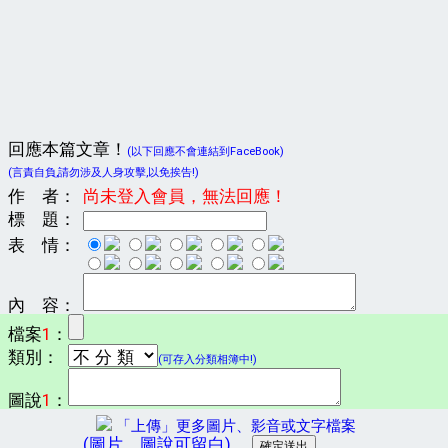
回應本篇文章！
(以下回應不會連結到FaceBook)
(言責自負,請勿涉及人身攻擊,以免挨告!)
作 者：
尚未登入會員，無法回應！
標 題：
表 情：
內 容：
檔案
1
：
類別：
(可存入分類相簿中!)
圖說
1
：
「上傳」更多圖片、影音或文字檔案
(圖片、圖說可留白)