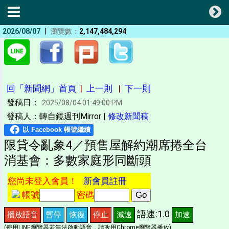
|
2026/08/07
瀏覽數：
2,147,484,294
回「新聞網」首頁
|
上一則
|
下一則
發稿日：
2025/08/04 01:49:00 PM
發稿人：轉自鏡週刊Mirror |
修改新聞稿
限貸令亂象4／預售屋解約潮席捲全台
消基會：多數家庭形同斷頭
您尚未登入會員！
新會員註冊
帳號
密碼
語速:1.0
播放語音
暫停
恢復
停止
減速
加速
(使用LINE瀏覽器若無法啟動語音，請改用Chrome瀏覽器播放)