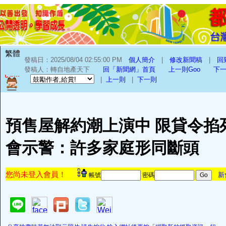
繁體
發稿日：2025/08/04 02:55:00 PM
個人簡介
|
修改新聞稿
|
回
發稿人：轉自地產天下
回「新聞網」首頁
上一則Goo
下一
|
上一則
|
下一則
預售屋解約潮上演中 限貸令掐
會示警：許多家庭形同斷頭
您尚未登入會員！
新
帳號
密碼