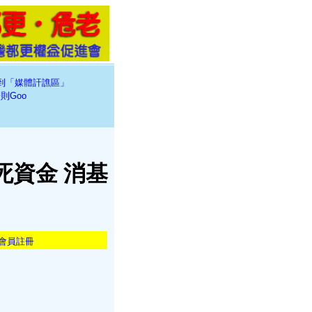
到「媒體訐譙區」
則Goo
死資金 消基
會員註冊