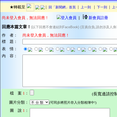
|
|
|
|
★轉載至
回「新聞網」首頁
上一則
下一則
上
尚未登入會員，無法回應！
登入會員
|
新會員註冊
回應本篇文章！
(以下回應不會連結到FaceBook) (言責自負,請勿涉及人身
作 者：
尚未登入會員，無法回應！
標 題：
表 情：
內 容：
檔 案
1
：
(長寬邊請控制在7
圖片分類：
(可同步將照片存入分類相簿中!)
圖 說
1
：