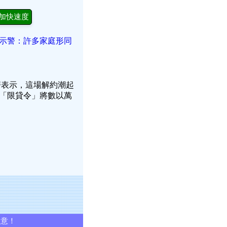
加快速度
會示警：許多家庭形同
警表示，這場解約潮起
「限貸令」將數以萬
同意！