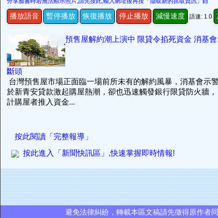
分享臉書時若無法顯示照片,請先按此,輸入網址後再按「擷取新的抓取資訊」鈕
播放語音
暫停播放
恢復播放
停止播放
減慢速度
語速: 1.0
預售屋解約潮上演中 限貸令掐死資金 消基
斷頭
台灣預售屋市場正面臨一場前所未有的解約風暴，消基會示
於新青安貸款激起購屋熱潮，卻也迅速觸發銀行限貸防火牆，
計購屋者推入資金...
按此閱讀「完整報導」
按此進入「新聞快訊區」,快速掌握即時情報!
避免法律糾紛，轉載本區文稿請先徵得原作者