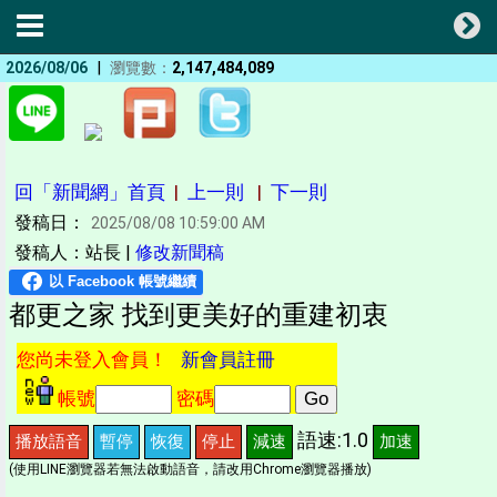
|
2026/08/06
瀏覽數：
2,147,484,089
回「新聞網」首頁
|
上一則
|
下一則
發稿日：
2025/08/08 10:59:00 AM
發稿人：站長 |
修改新聞稿
都更之家 找到更美好的重建初衷
您尚未登入會員！
新會員註冊
帳號
密碼
語速:1.0
播放語音
暫停
恢復
停止
減速
加速
(使用LINE瀏覽器若無法啟動語音，請改用Chrome瀏覽器播放)