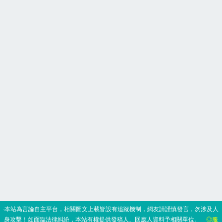
‧本站為言論自主平台，相關圖文上載皆設有追蹤機制，網友請謹慎發言，勿涉及人
身攻擊！如面臨法律糾紛，本站有權提供發稿人、回應人資料予相關單位。
◎服