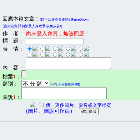
回應本篇文章！
(以下回應不會連結到FaceBook)
(言責自負,請勿涉及人身攻擊,以免挨告!)
作 者：
尚未登入會員，無法回應！
標 題：
表 情：
內 容：
檔案
1
：
類別：
(可存入分類相簿中!)
圖說
1
：
「上傳」更多圖片、影音或文字檔案
(圖片、圖說可留白)