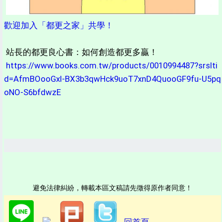
歡迎加入「都更之家」共學！
站長的都更良心書：如何創造都更多贏！
https://www.books.com.tw/products/0010994487?srslti
d=AfmBOooGxI-BX3b3qwHck9uoT7xnD4QuooGF9fu-U5pq
oNO-S6bfdwzE
避免法律糾紛，轉載本區文稿請先徵得原作者同意！