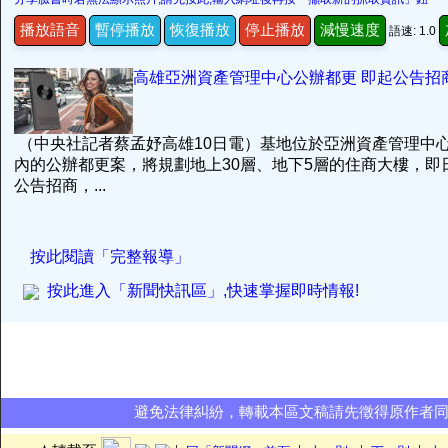
播放語音
暫停播放
恢復播放
停止播放
減慢速度
語速: 1.0
高雄亞洲資產管理中心公辦都更 即起公告招
（中央社記者蔡孟妤高雄10日電）基地位於亞洲資產管理中
內的公辦都更案，將規劃地上30層、地下5層的住商大樓，即日
公告招商，...
按此閱讀「完整報導」
按此進入「新聞快訊區」,快速掌握即時情報!
避免法律糾紛，轉載本區文稿請先徵得原作者