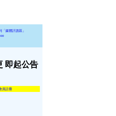
到「媒體訐譙區」
oo
 即起公告
會員註冊