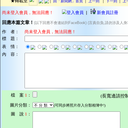
|
|
|
|
★轉載至
回「新聞網」首頁
上一則
下一則
上
尚未登入會員，無法回應！
登入會員
|
新會員註冊
回應本篇文章！
(以下回應不會連結到FaceBook) (言責自負,請勿涉及人身
作 者：
尚未登入會員，無法回應！
標 題：
表 情：
內 容：
檔 案
1
：
(長寬邊請控制在7
圖片分類：
(可同步將照片存入分類相簿中!)
圖 說
1
：