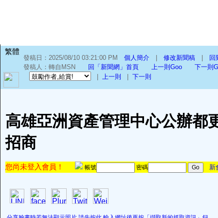
繁體
發稿日：2025/08/10 03:21:00 PM
個人簡介
|
修改新聞稿
|
回
發稿人：轉自MSN
回「新聞網」首頁
上一則Goo
下一則G
|
上一則
|
下一則
高雄亞洲資產管理中心公辦都更
招商
您尚未登入會員！
新
帳號
密碼
分享臉書時若無法顯示照片,請先按此,輸入網址後再按「擷取新的抓取資訊」鈕