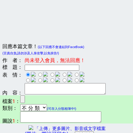
回應本篇文章！
(以下回應不會連結到FaceBook)
(言責自負,請勿涉及人身攻擊,以免挨告!)
作 者：
尚未登入會員，無法回應！
標 題：
表 情：
內 容：
檔案
1
：
類別：
(可存入分類相簿中!)
圖說
1
：
「上傳」更多圖片、影音或文字檔案