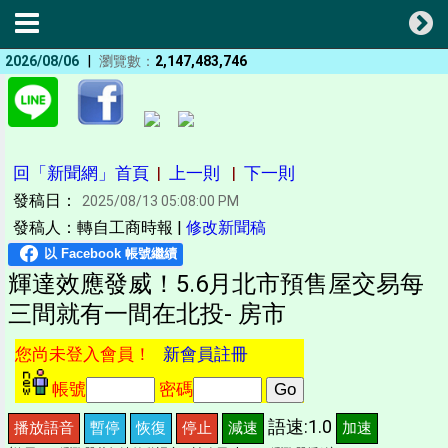
|
2026/08/06
瀏覽數：
2,147,483,746
回「新聞網」首頁
|
上一則
|
下一則
發稿日：
2025/08/13 05:08:00 PM
發稿人：轉自工商時報 |
修改新聞稿
輝達效應發威！5.6月北市預售屋交易每
三間就有一間在北投- 房市
您尚未登入會員！
新會員註冊
帳號
密碼
語速:1.0
播放語音
暫停
恢復
停止
減速
加速