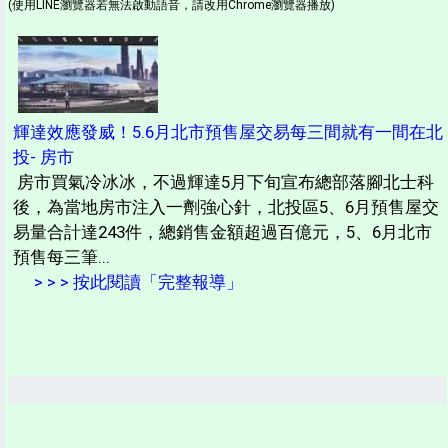
(使用LINE瀏覽器若無法啟動語音，請改用Chrome瀏覽器播放)
輝達效應發威！5.6月北市預售屋交易每三間就有一間在北
投- 房市
房市買氣冷冰冰，不過輝達5月下旬宣布總部落腳北士科
後，為當地房市注入一劑強心針，北投區5、6月預售屋交
易量合計達243件，總銷售金額超過百億元，5、6月北市
預售每三筆...
> > > 按此閱讀「完整報導」