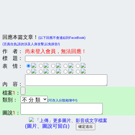
回應本篇文章！
(以下回應不會連結到FaceBook)
(言責自負,請勿涉及人身攻擊,以免挨告!)
作 者：
尚未登入會員，無法回應！
標 題：
表 情：
內 容：
檔案
1
：
類別：
(可存入分類相簿中!)
圖說
1
：
「上傳」更多圖片、影音或文字檔案
(圖片、圖說可留白)