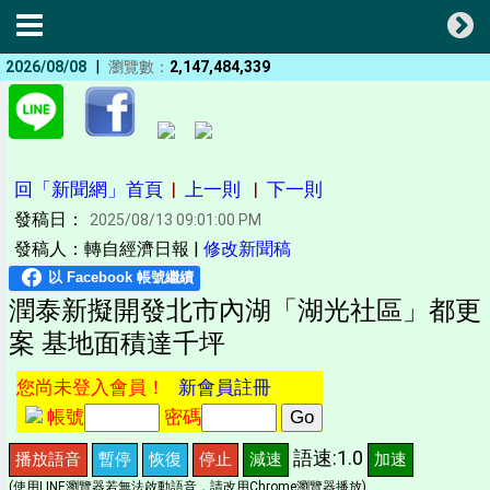
|
2026/08/08
瀏覽數：
2,147,484,339
回「新聞網」首頁
|
上一則
|
下一則
發稿日：
2025/08/13 09:01:00 PM
發稿人：轉自經濟日報 |
修改新聞稿
潤泰新擬開發北市內湖「湖光社區」都更
案 基地面積達千坪
您尚未登入會員！
新會員註冊
帳號
密碼
語速:1.0
播放語音
暫停
恢復
停止
減速
加速
(使用LINE瀏覽器若無法啟動語音，請改用Chrome瀏覽器播放)