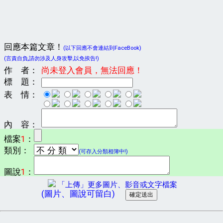
回應本篇文章！
(以下回應不會連結到FaceBook)
(言責自負,請勿涉及人身攻擊,以免挨告!)
作 者：
尚未登入會員，無法回應！
標 題：
表 情：
內 容：
檔案
1
：
類別：
(可存入分類相簿中!)
圖說
1
：
「上傳」更多圖片、影音或文字檔案
(圖片、圖說可留白)