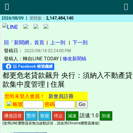
|
2026/08/09
瀏覽數：
2,147,484,140
回「新聞網」首頁
|
上一則
|
下一則
發稿日：
2025/08/18 02:24:00 PM
發稿人：轉自LINE TODAY |
修改新聞稿
都更危老貸款飆升 央行：須納入不動產貸
款集中度管理 | 住展
您尚未登入會員！
新會員註冊
帳號
密碼
語速:1.0
播放語音
暫停
恢復
停止
減速
加速
(使用LINE瀏覽器若無法啟動語音，請改用Chrome瀏覽器播放)