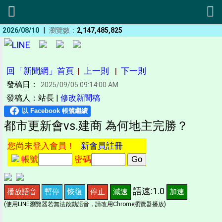
|
2026/08/10
瀏覽數：
2,147,485,825
回「新聞網」首頁
|
上一則
|
下一則
發稿日：
2025/09/05 09:14:00 AM
發稿人：站長 |
修改新聞稿
都市更新會vs.建商 為何地主完勝？
您尚未登入會員！
新會員註冊
帳號
密碼
語速:1.0
播放語音
暫停
恢復
停止
減速
加速
(使用LINE瀏覽器若無法啟動語音，請改用Chrome瀏覽器播放)