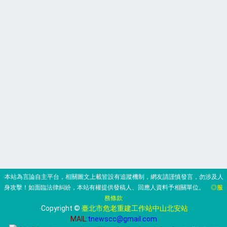
‧本站為言論自主平台，相關圖文上載皆設有追蹤機制，網友請謹慎發言，勿涉及人
身攻擊！如面臨法律糾紛，本站有權提供發稿人、回應人資料予相關單位。
◎服
務條款
‧Copyright ©
臺北市危老重建工作站中山北安站
MAIL:
tnewscc@gmail.com