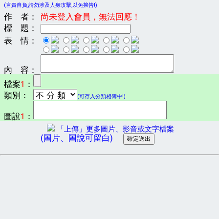
(言責自負,請勿涉及人身攻擊,以免挨告!)
作 者：
尚未登入會員，無法回應！
標 題：
表 情：
內 容：
檔案
1
：
類別：
(可存入分類相簿中!)
圖說
1
：
「上傳」更多圖片、影音或文字檔案
(圖片、圖說可留白)