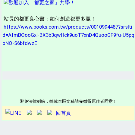
歡迎加入「都更之家」共學！
站長的都更良心書：如何創造都更多贏！
https://www.books.com.tw/products/0010994487?srslti
d=AfmBOooGxI-BX3b3qwHck9uoT7xnD4QuooGF9fu-U5pq
oNO-S6bfdwzE
避免法律糾紛，轉載本區文稿請先徵得原作者同意！
回首頁