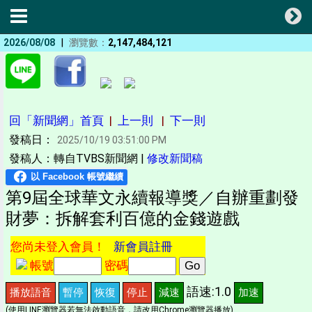
|
2026/08/08
瀏覽數：
2,147,484,121
回「新聞網」首頁
|
上一則
|
下一則
發稿日：
2025/10/19 03:51:00 PM
發稿人：轉自TVBS新聞網 |
修改新聞稿
第9屆全球華文永續報導獎／自辦重劃發
財夢：拆解套利百億的金錢遊戲
您尚未登入會員！
新會員註冊
帳號
密碼
語速:1.0
播放語音
暫停
恢復
停止
減速
加速
(使用LINE瀏覽器若無法啟動語音，請改用Chrome瀏覽器播放)