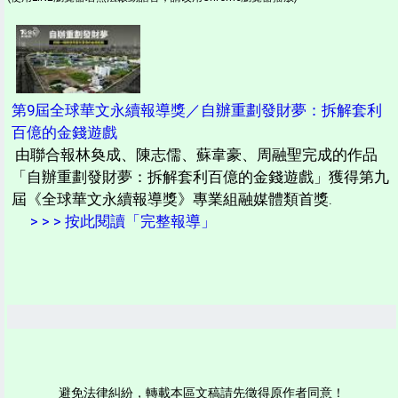
第9屆全球華文永續報導獎／自辦重劃發財夢：拆解套利
百億的金錢遊戲
由聯合報林奐成、陳志儒、蘇韋豪、周融聖完成的作品
「自辦重劃發財夢：拆解套利百億的金錢遊戲」獲得第九
屆《全球華文永續報導獎》專業組融媒體類首獎.
> > > 按此閱讀「完整報導」
避免法律糾紛，轉載本區文稿請先徵得原作者同意！