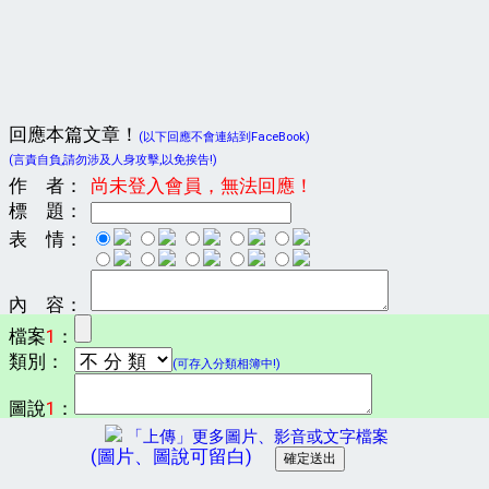
回應本篇文章！
(以下回應不會連結到FaceBook)
(言責自負,請勿涉及人身攻擊,以免挨告!)
作 者：
尚未登入會員，無法回應！
標 題：
表 情：
內 容：
檔案
1
：
類別：
(可存入分類相簿中!)
圖說
1
：
「上傳」更多圖片、影音或文字檔案
(圖片、圖說可留白)