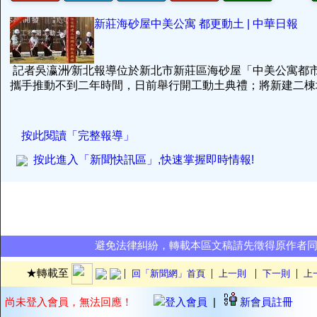
新莊海砂屋中美公寓 都更動土 | 中華日報
記者吳瀛洲∕新北報導位於新北市新莊區海砂屋「中美公寓都
攜手推動不到二年時間，日前舉行開工動土典禮；將新建二棟地
按此閱讀「完整報導」
按此進入「新聞快訊區」,快速掌握即時情報!
避免法律糾紛，轉載本區文稿請先徵得原作者
|
|
|
|
★轉載至
回「新聞網」首頁
上一則
下一則
上
尚未登入會員，無法回應！
登入會員
|
新會員註冊