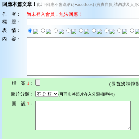
回應本篇文章！
(以下回應不會連結到FaceBook) (言責自負,請勿涉及人身
作 者：
尚未登入會員，無法回應！
標 題：
表 情：
內 容：
檔 案
1
：
(長寬邊請控制在7
圖片分類：
(可同步將照片存入分類相簿中!)
圖 說
1
：