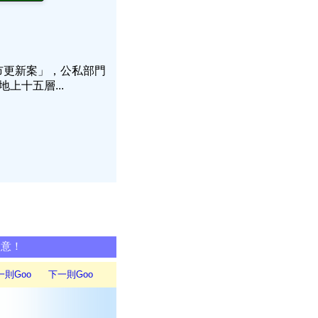
市更新案」，公私部門
上十五層...
同意！
一則Goo
下一則Goo