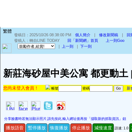
繁體
發稿日：2025/10/26 08:38:00 PM
個人簡介
|
修改新聞稿
|
回
發稿人：轉自LINE TODAY
回「新聞網」首頁
上一則Goo
|
上一則
|
下一則
新莊海砂屋中美公寓 都更動土 
您尚未登入會員！
新
帳號
密碼
分享臉書時若無法顯示照片,請先按此,輸入網址後再按「擷取新的抓取資訊」鈕
播放語音
暫停播放
恢復播放
停止播放
減慢速度
語速: 1.0