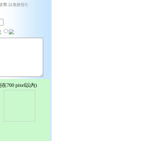
攻擊,以免挨告!)
00 pixel以內)