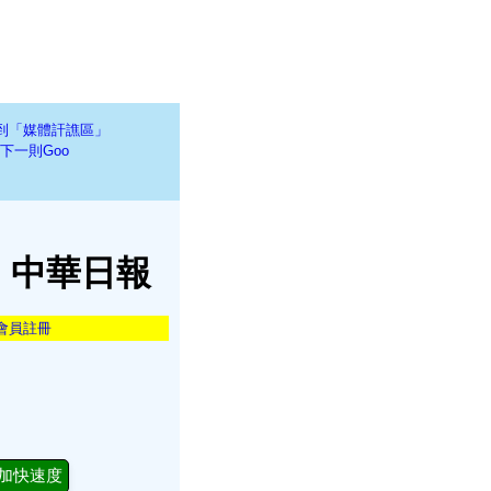
到「媒體訐譙區」
下一則Goo
| 中華日報
會員註冊
加快速度