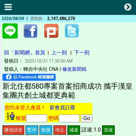
|
2026/08/09
瀏覽數：
2,147,486,270
回「新聞網」首頁
|
上一則
|
下一則
發稿日：
2025/10/31 11:30:00 AM
發稿人：轉自中央社 CNA |
修改新聞稿
新北住都580專案首案招商成功 攜手漢皇
集團共創土城都更典範
您尚未登入會員！
新會員註冊
帳號
密碼
語速:1.0
播放語音
暫停
恢復
停止
減速
加速