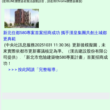
(使用LINE瀏覽器若無法啟動語音，請改用Chrome瀏覽器播放)
新北住都580專案首案招商成功 攜手漢皇集團共創土城都
更典範
(中央社訊息服務20251031 11:30:36). 更新後模擬圖，未
來實際依都市更新審議核定為準。（漢吉建設股份有限公
司提供）. 「新北市危險建築物580專案計畫」首案招商成
功！
> > > 按此閱讀「完整報導」