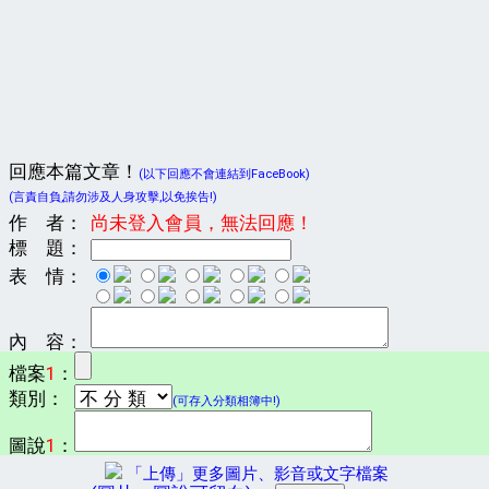
回應本篇文章！
(以下回應不會連結到FaceBook)
(言責自負,請勿涉及人身攻擊,以免挨告!)
作 者：
尚未登入會員，無法回應！
標 題：
表 情：
內 容：
檔案
1
：
類別：
(可存入分類相簿中!)
圖說
1
：
「上傳」更多圖片、影音或文字檔案