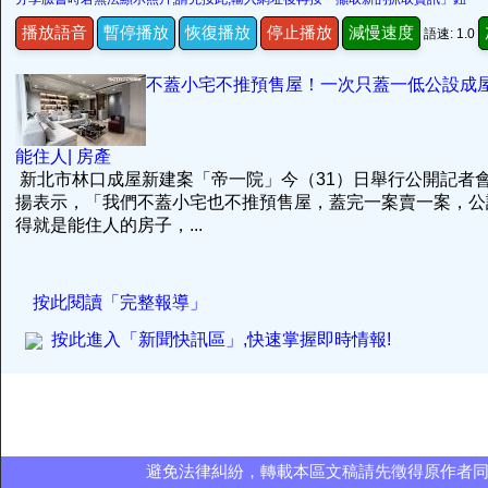
播放語音
暫停播放
恢復播放
停止播放
減慢速度
語速: 1.0
不蓋小宅不推預售屋！一次只蓋一低公設成
能住人| 房產
新北市林口成屋新建案「帝一院」今（31）日舉行公開記者
揚表示，「我們不蓋小宅也不推預售屋，蓋完一案賣一案，公
得就是能住人的房子，...
按此閱讀「完整報導」
按此進入「新聞快訊區」,快速掌握即時情報!
避免法律糾紛，轉載本區文稿請先徵得原作者