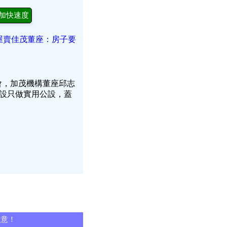
加快速度
屋賣佳茂董座：房子要
會，加茂機構董座邱志
設只做實用公設，蓋
同意！