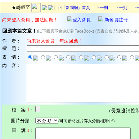
|
|
|
|
★轉載至
回「新聞網」首頁
上一則
下一則
上
尚未登入會員，無法回應！
登入會員
|
新會員註冊
回應本篇文章！
(以下回應不會連結到FaceBook) (言責自負,請勿涉及人身
作 者：
尚未登入會員，無法回應！
標 題：
表 情：
內 容：
檔 案
1
：
(長寬邊請控制在7
圖片分類：
(可同步將照片存入分類相簿中!)
圖 說
1
：