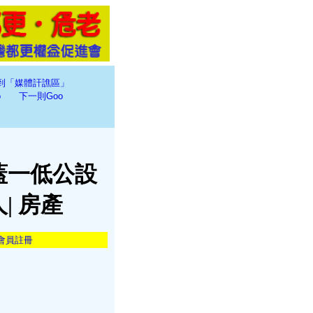
到「媒體訐譙區」
o
下一則Goo
蓋一低公設
| 房產
會員註冊