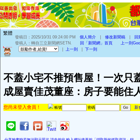
繁體
發稿日：2025/10/31 09:24:00 PM
個人簡介
|
修改新聞稿
|
回
發稿人：轉自三立新聞網SETN.
回「新聞網」首頁
上一則Go
|
上一則
|
下一則
不蓋小宅不推預售屋！一次只
成屋賣佳茂董座：房子要能住人
您尚未登入會員！
新
帳號
密碼
分享臉書時若無法顯示照片,請先按此,輸入網址後再按「擷取新的抓取資訊」鈕