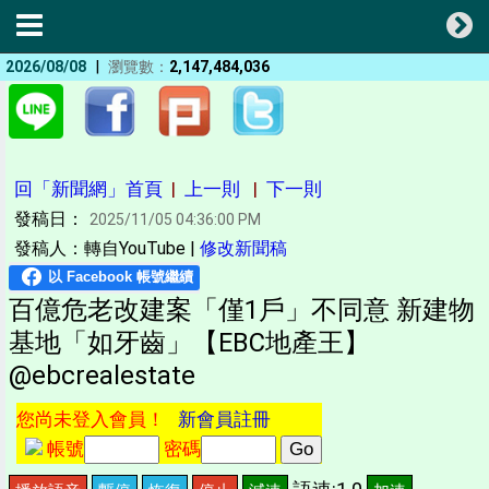
|
2026/08/08
瀏覽數：
2,147,484,036
回「新聞網」首頁
|
上一則
|
下一則
發稿日：
2025/11/05 04:36:00 PM
發稿人：轉自YouTube |
修改新聞稿
百億危老改建案「僅1戶」不同意 新建物
基地「如牙齒」【EBC地產王】
@ebcrealestate
您尚未登入會員！
新會員註冊
帳號
密碼