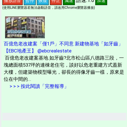
語速:1.0
播放語音
暫停
恢復
停止
減速
加速
(使用LINE瀏覽器若無法啟動語音，請改用Chrome瀏覽器播放)
百億危老改建案「僅1戶」不同意 新建物基地「如牙齒」
【EBC地產王】 @ebcrealestate
百億危老改建案基地.如牙齒?北市松山區八德路三段，一
塊總面積537坪的連棟老住宅，談好以危老重建方式蓋新
大樓，但建築物模型曝光，卻長的得像牙齒一樣，原來是
位在中間的...
> > > 按此閱讀「完整報導」