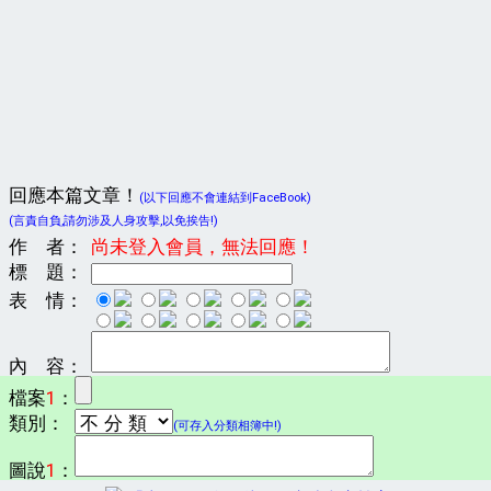
回應本篇文章！
(以下回應不會連結到FaceBook)
(言責自負,請勿涉及人身攻擊,以免挨告!)
作 者：
尚未登入會員，無法回應！
標 題：
表 情：
內 容：
檔案
1
：
類別：
(可存入分類相簿中!)
圖說
1
：