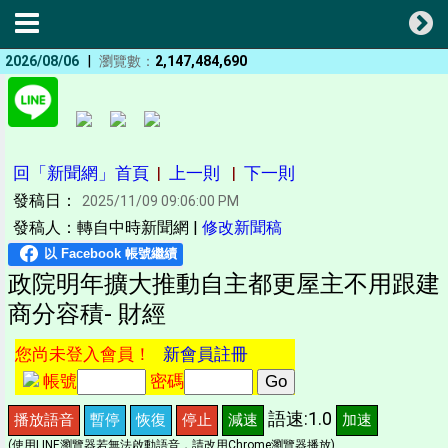
|
2026/08/06
瀏覽數：
2,147,484,690
回「新聞網」首頁
|
上一則
|
下一則
發稿日：
2025/11/09 09:06:00 PM
發稿人：轉自中時新聞網 |
修改新聞稿
政院明年擴大推動自主都更屋主不用跟建
商分容積- 財經
您尚未登入會員！
新會員註冊
帳號
密碼
語速:1.0
播放語音
暫停
恢復
停止
減速
加速
(使用LINE瀏覽器若無法啟動語音，請改用Chrome瀏覽器播放)