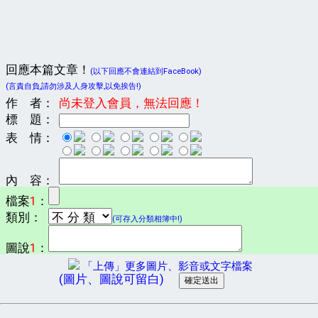
回應本篇文章！
(以下回應不會連結到FaceBook)
(言責自負,請勿涉及人身攻擊,以免挨告!)
作 者：
尚未登入會員，無法回應！
標 題：
表 情：
內 容：
檔案
1
：
類別：
(可存入分類相簿中!)
圖說
1
：
「上傳」更多圖片、影音或文字檔案
(圖片、圖說可留白)