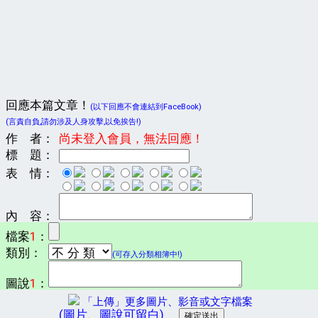
回應本篇文章！
(以下回應不會連結到FaceBook)
(言責自負,請勿涉及人身攻擊,以免挨告!)
作 者：
尚未登入會員，無法回應！
標 題：
表 情：
內 容：
檔案
1
：
類別：
(可存入分類相簿中!)
圖說
1
：
「上傳」更多圖片、影音或文字檔案
(圖片、圖說可留白)