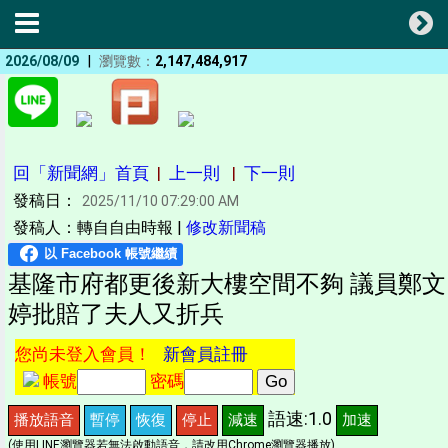
|
2026/08/09
瀏覽數：
2,147,484,917
回「新聞網」首頁
|
上一則
|
下一則
發稿日：
2025/11/10 07:29:00 AM
發稿人：轉自自由時報 |
修改新聞稿
基隆市府都更後新大樓空間不夠 議員鄭文
婷批賠了夫人又折兵
您尚未登入會員！
新會員註冊
帳號
密碼
語速:1.0
播放語音
暫停
恢復
停止
減速
加速
(使用LINE瀏覽器若無法啟動語音，請改用Chrome瀏覽器播放)