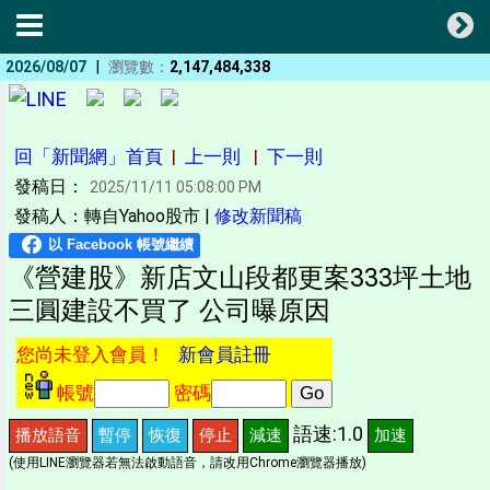
|
2026/08/07
瀏覽數：
2,147,484,338
回「新聞網」首頁
|
上一則
|
下一則
發稿日：
2025/11/11 05:08:00 PM
發稿人：轉自Yahoo股市 |
修改新聞稿
《營建股》新店文山段都更案333坪土地
三圓建設不買了 公司曝原因
您尚未登入會員！
新會員註冊
帳號
密碼
語速:1.0
播放語音
暫停
恢復
停止
減速
加速
(使用LINE瀏覽器若無法啟動語音，請改用Chrome瀏覽器播放)