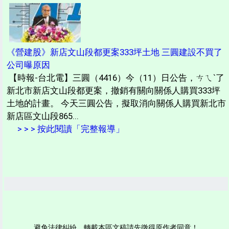
《營建股》新店文山段都更案333坪土地 三圓建設不買了
公司曝原因
【時報-台北電】三圓（4416）今（11）日公告，ㄘㄟˋ了
新北市新店文山段都更案，撤銷有關向關係人購買333坪
土地的計畫。 今天三圓公告，擬取消向關係人購買新北市
新店區文山段865...
> > > 按此閱讀「完整報導」
避免法律糾紛，轉載本區文稿請先徵得原作者同意！