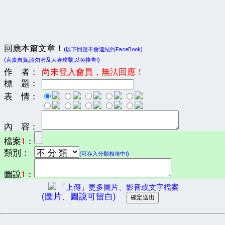
回應本篇文章！
(以下回應不會連結到FaceBook)
(言責自負,請勿涉及人身攻擊,以免挨告!)
作 者：
尚未登入會員，無法回應！
標 題：
表 情：
內 容：
檔案
1
：
類別：
(可存入分類相簿中!)
圖說
1
：
「上傳」更多圖片、影音或文字檔案
(圖片、圖說可留白)