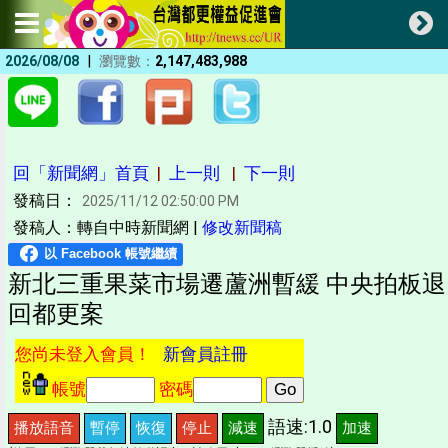
|
2026/08/08
瀏覽數：
2,147,483,988
回「新聞網」首頁
|
上一則
|
下一則
發稿日：
2025/11/12 02:50:00 PM
發稿人：轉自中時新聞網 |
修改新聞稿
新北三重果菜市場遷蘆洲暫緩 中央拍板退
回都更案
您尚未登入會員！
新會員註冊
帳號
密碼
語速:1.0
播放語音
暫停
恢復
停止
減速
加速