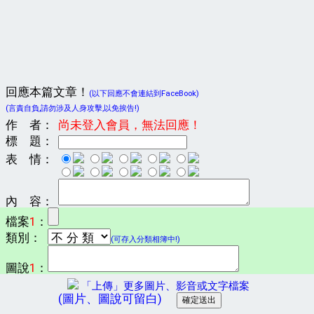
回應本篇文章！
(以下回應不會連結到FaceBook)
(言責自負,請勿涉及人身攻擊,以免挨告!)
作 者：
尚未登入會員，無法回應！
標 題：
表 情：
內 容：
檔案
1
：
類別：
(可存入分類相簿中!)
圖說
1
：
「上傳」更多圖片、影音或文字檔案
(圖片、圖說可留白)