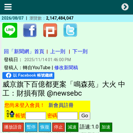
|
2026/08/07
瀏覽數：
2,147,484,047
回「新聞網」首頁
|
上一則
|
下一則
發稿日：
2025/11/14 01:46:00 PM
發稿人：轉自YouTube |
修改新聞稿
威京旗下百億都更案「鳴森苑」大火 中
工：財損有限 @newsebc
您尚未登入會員！
新會員註冊
帳號
密碼
語速:1.0
播放語音
暫停
恢復
停止
減速
加速