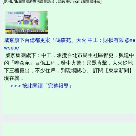
(使用LINE瀏覽器若無法啟動語音，請改用Chrome瀏覽器播放)
威京旗下百億都更案「鳴森苑」大火 中工：財損有限 @ne
wsebc
威京集團旗下：中工，承攬台北市民生社區都更，興建中
的「鳴森苑」百億工程，發生火警！民眾直擊，大火從地
下三樓竄出，不少住戶，到現場關心。 訂閱【東森新聞】
現在就...
> > > 按此閱讀「完整報導」