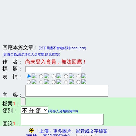
回應本篇文章！
(以下回應不會連結到FaceBook)
(言責自負,請勿涉及人身攻擊,以免挨告!)
作 者：
尚未登入會員，無法回應！
標 題：
表 情：
內 容：
檔案
1
：
類別：
(可存入分類相簿中!)
圖說
1
：
「上傳」更多圖片、影音或文字檔案