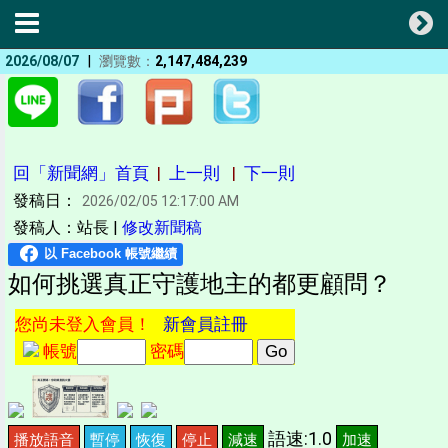
|
2026/08/07
瀏覽數：
2,147,484,239
回「新聞網」首頁
|
上一則
|
下一則
發稿日：
2026/02/05 12:17:00 AM
發稿人：站長 |
修改新聞稿
如何挑選真正守護地主的都更顧問？
您尚未登入會員！
新會員註冊
帳號
密碼
語速:1.0
播放語音
暫停
恢復
停止
減速
加速