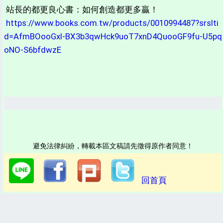
站長的都更良心書：如何創造都更多贏！
https://www.books.com.tw/products/0010994487?srslti
d=AfmBOooGxI-BX3b3qwHck9uoT7xnD4QuooGF9fu-U5pq
oNO-S6bfdwzE
避免法律糾紛，轉載本區文稿請先徵得原作者同意！
回首頁