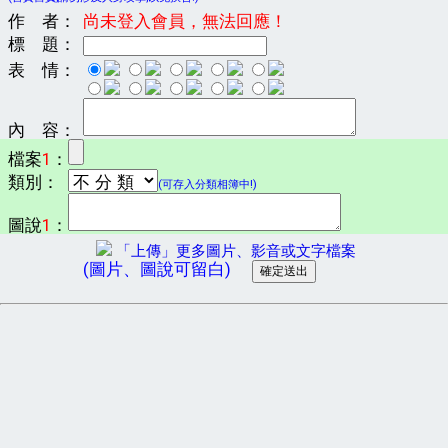
作 者：
尚未登入會員，無法回應！
標 題：
表 情：
內 容：
檔案
1
：
類別：
(可存入分類相簿中!)
圖說
1
：
「上傳」更多圖片、影音或文字檔案
(圖片、圖說可留白)