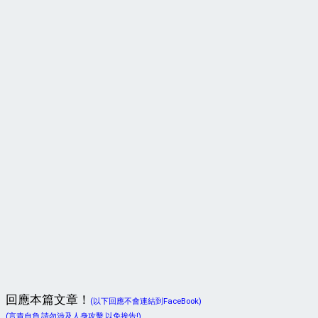
回應本篇文章！
(以下回應不會連結到FaceBook)
(言責自負,請勿涉及人身攻擊,以免挨告!)