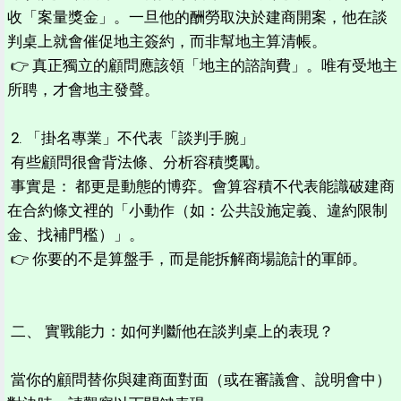
收「案量獎金」。一旦他的酬勞取決於建商開案，他在談
判桌上就會催促地主簽約，而非幫地主算清帳。
👉 真正獨立的顧問應該領「地主的諮詢費」。唯有受地主
所聘，才會地主發聲。
2. 「掛名專業」不代表「談判手腕」
有些顧問很會背法條、分析容積獎勵。
事實是： 都更是動態的博弈。會算容積不代表能識破建商
在合約條文裡的「小動作（如：公共設施定義、違約限制
金、找補門檻）」。
👉 你要的不是算盤手，而是能拆解商場詭計的軍師。
二、 實戰能力：如何判斷他在談判桌上的表現？
當你的顧問替你與建商面對面（或在審議會、說明會中）