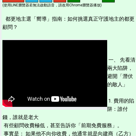
(使用LINE瀏覽器若無法啟動語音，請改用Chrome瀏覽器播放)
都更地主選「嚮導」指南：如何挑選真正守護地主的都更
顧問？
一、 先看清
兩大陷阱，
避開「潛伏
的敵人」
1. 費用的陷
阱：誰付
錢，誰就是老大
有些顧問收費極低，甚至告訴你「前期免費服務」。
事實是： 如果他不向你收費，他通常就是向建商（乙方）