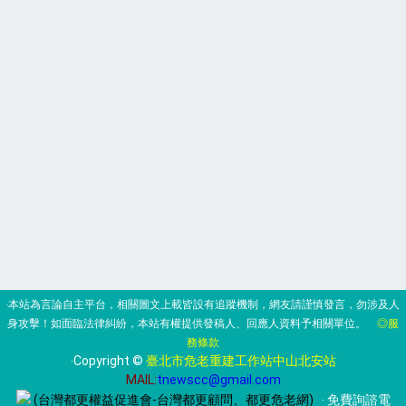
‧本站為言論自主平台，相關圖文上載皆設有追蹤機制，網友請謹慎發言，勿涉及人
身攻擊！如面臨法律糾紛，本站有權提供發稿人、回應人資料予相關單位。
◎服
務條款
‧Copyright ©
臺北市危老重建工作站中山北安站
MAIL:
tnewscc@gmail.com
(台灣都更權益促進會-台灣都更顧問、都更危老網)
‧ 免費詢諮電