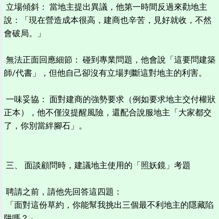
立場傾斜： 當地主提出異議，他第一時間反過來勸地主
說：「現在營造成本很高，建商也辛苦，見好就收，不然
會破局。」
無法正面回應細節： 碰到專業問題，他會說「這要問建築
師/代書」，但他自己卻沒有立場判斷這對地主的利害。
一味妥協： 面對建商的強勢要求（例如要求地主交付權狀
正本），他不僅沒提醒風險，還配合說服地主「大家都交
了，你別當絆腳石」。
三、 面談顧問時，建議地主使用的「照妖鏡」考題
聘請之前，請他先回答這四題：
「面對這份草約，你能幫我挑出三個最不利地主的隱藏陷
阱嗎？」