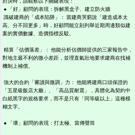
對決時，請觀察以下關鍵表現：
● 「好」顧問的表現：拆解黑盒子、建立防火牆
識破建商的「成本陷阱」： 當建商哭窮說「建造成本太
高、分不回更多」時，好顧問能立刻列舉近期周邊類似建
案的實價數據、造價指標反駁。
精算「估價落差」： 他能分析估價師提供的三家報告中，
對地主最不利的微小差距，並理直氣壯地要求建商在找補
機制上補償。
強大的合約「審讀與微調」力： 他能將建商口頭保證的
「五星級飯店大廳」、「高品質耐震」，具體化為契約中
白紙黑字的規格要求，而不是只有「同等級以上」這種模
糊文字。
● 「壞」顧問的表現：打太極、當傳聲筒