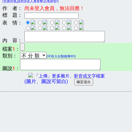
(言責自負,請勿涉及人身攻擊,以免挨告!)
作 者：
尚未登入會員，無法回應！
標 題：
表 情：
內 容：
檔案
1
：
類別：
(可存入分類相簿中!)
圖說
1
：
「上傳」更多圖片、影音或文字檔案
(圖片、圖說可留白)