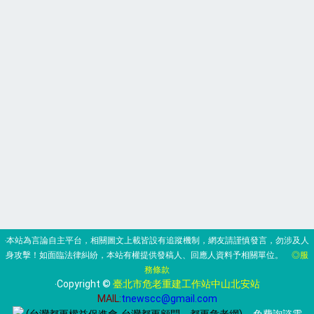
‧本站為言論自主平台，相關圖文上載皆設有追蹤機制，網友請謹慎發言，勿涉及人
身攻擊！如面臨法律糾紛，本站有權提供發稿人、回應人資料予相關單位。
◎服
務條款
‧Copyright ©
臺北市危老重建工作站中山北安站
MAIL:
tnewscc@gmail.com
(台灣都更權益促進會-台灣都更顧問、都更危老網)
‧ 免費詢諮電