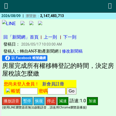
|
2026/08/09
瀏覽數：
2,147,483,713
回「新聞網」首頁
|
上一則
|
下一則
發稿日：
2026/05/17 10:03:00 AM
發稿人：轉自AN不動產新聞網 |
修改新聞稿
房屋完成所有權移轉登記的時間，決定房
屋稅該怎麼繳
您尚未登入會員！
新會員註冊
帳號
密碼
語速:1.0
播放語音
暫停
恢復
停止
減速
加速
(使用LINE瀏覽器若無法啟動語音，請改用Chrome瀏覽器播放)