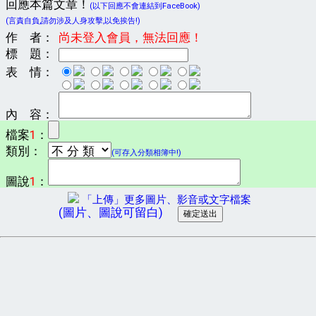
回應本篇文章！
(以下回應不會連結到FaceBook)
(言責自負,請勿涉及人身攻擊,以免挨告!)
作 者：
尚未登入會員，無法回應！
標 題：
表 情：
內 容：
檔案
1
：
類別：
(可存入分類相簿中!)
圖說
1
：
「上傳」更多圖片、影音或文字檔案
(圖片、圖說可留白)