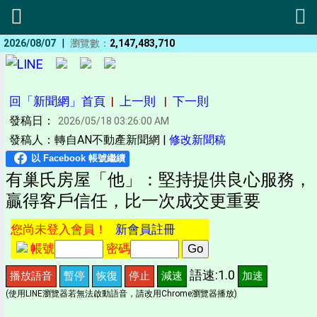
|
2026/08/07
瀏覽數：
2,147,483,710
回「新聞網」首頁
|
上一則
|
下一則
發稿日：
2026/05/18 03:26:00 AM
發稿人：轉自AN不動產新聞網 |
修改新聞稿
有巢氏房屋「他」：堅持提供良心服務，
贏得客戶信任，比一次成交更重要
您尚未登入會員！
新會員註冊
帳號
密碼
語速:1.0
播放語音
暫停
恢復
停止
減速
加速
(使用LINE瀏覽器若無法啟動語音，請改用Chrome瀏覽器播放)