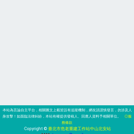
‧本站為言論自主平台，相關圖文上載皆設有追蹤機制，網友請謹慎發言，勿涉及人
身攻擊！如面臨法律糾紛，本站有權提供發稿人、回應人資料予相關單位。
◎服
務條款
‧Copyright ©
臺北市危老重建工作站中山北安站