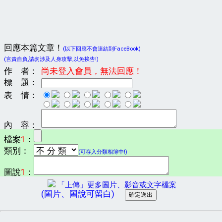
回應本篇文章！
(以下回應不會連結到FaceBook)
(言責自負,請勿涉及人身攻擊,以免挨告!)
作 者：
尚未登入會員，無法回應！
標 題：
表 情：
內 容：
檔案
1
：
類別：
(可存入分類相簿中!)
圖說
1
：
「上傳」更多圖片、影音或文字檔案
(圖片、圖說可留白)