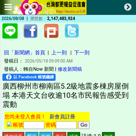
|
2026/08/08
瀏覽數：
2,147,483,924
回「新聞網」首頁
|
上一則
|
下一則
發稿日：
2026/05/18 09:09:00 AM
發稿人：轉自Now 新聞 |
修改新聞稿
廣西柳州市柳南區5.2級地震多棟房屋倒
塌 本港天文台收逾10名市民報告感受到
震動
您尚未登入會員！
新會員註冊
帳號
密碼