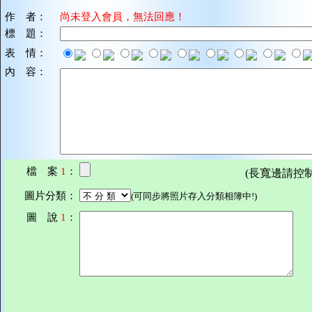
作 者：
尚未登入會員，無法回應！
標 題：
表 情：
內 容：
檔 案
1
：
(長寬邊請控制在7
圖片分類：
(可同步將照片存入分類相簿中!)
圖 說
1
：