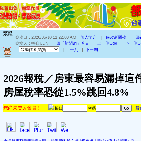
繁體
發稿日：2026/05/18 11:22:00 AM
個人簡介
|
修改新聞稿
|
回
發稿人：轉自UDN
回「新聞網」首頁
上一則Goo
下一則G
|
上一則
|
下一則
2026報稅／房東最容易漏掉這
房屋稅率恐從1.5%跳回4.8%
您尚未登入會員！
新
帳號
密碼
分享臉書時若無法顯示照片,請先按此,輸入網址後再按「擷取新的抓取資訊」鈕