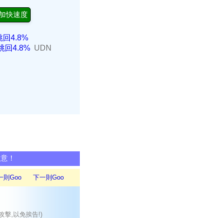
加快速度
回4.8%
回4.8%
UDN
同意！
一則Goo
下一則Goo
攻擊,以免挨告!)