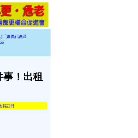
到「媒體訐譙區」
oo
件事！出租
會員註冊