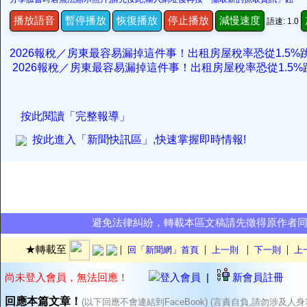
播放語音
暫停播放
恢復播放
停止播放
減慢速度
語速: 1.0
2026報稅／房東最容易漏掉這件事！出租房屋稅率恐從1.5%跳
2026報稅／房東最容易漏掉這件事！出租房屋稅率恐從1.5%跳
按此閱讀「完整報導」
按此進入「新聞快訊區」,快速掌握即時情報!
避免法律糾紛，轉載本區文稿請先徵得原作者
|
|
|
|
★轉載至
回「新聞網」首頁
上一則
下一則
上
尚未登入會員，無法回應！
登入會員
|
新會員註冊
回應本篇文章！
(以下回應不會連結到FaceBook) (言責自負,請勿涉及人身