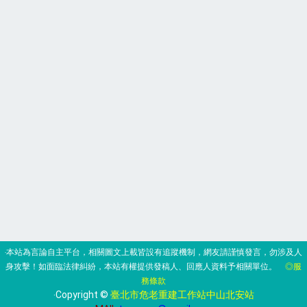
‧本站為言論自主平台，相關圖文上載皆設有追蹤機制，網友請謹慎發言，勿涉及人
身攻擊！如面臨法律糾紛，本站有權提供發稿人、回應人資料予相關單位。
◎服
務條款
‧Copyright ©
臺北市危老重建工作站中山北安站