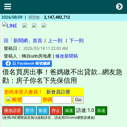
|
2026/08/09
瀏覽數：
2,147,483,712
回「新聞網」首頁
|
上一則
|
下一則
發稿日：
2026/05/18 11:22:00 AM
發稿人：轉自udn房地產 |
修改新聞稿
借名買房出事！爸媽繳不出貸款…網友急
勸：房子你名下先保信用
您尚未登入會員！
新會員註冊
帳號
密碼
語速:1.0
播放語音
暫停
恢復
停止
減速
加速
(使用LINE瀏覽器若無法啟動語音，請改用Chrome瀏覽器播放)