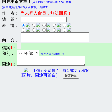
回應本篇文章！
(以下回應不會連結到FaceBook)
(言責自負,請勿涉及人身攻擊,以免挨告!)
作 者：
尚未登入會員，無法回應！
標 題：
表 情：
內 容：
檔案
1
：
類別：
(可存入分類相簿中!)
圖說
1
：
「上傳」更多圖片、影音或文字檔案
(圖片、圖說可留白)