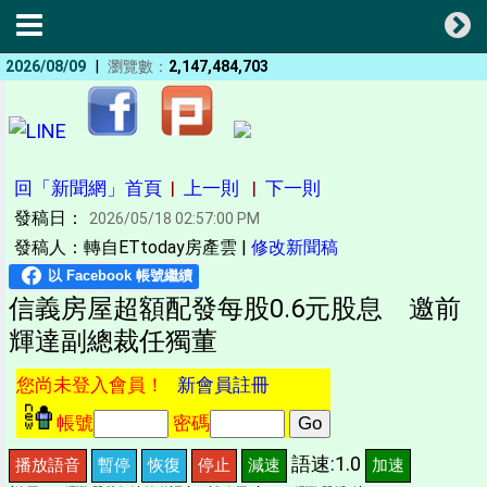
|
2026/08/09
瀏覽數：
2,147,484,703
回「新聞網」首頁
|
上一則
|
下一則
發稿日：
2026/05/18 02:57:00 PM
發稿人：轉自ETtoday房產雲 |
修改新聞稿
信義房屋超額配發每股0.6元股息 邀前
輝達副總裁任獨董
您尚未登入會員！
新會員註冊
帳號
密碼
語速:1.0
播放語音
暫停
恢復
停止
減速
加速