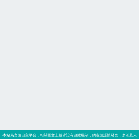
‧本站為言論自主平台，相關圖文上載皆設有追蹤機制，網友請謹慎發言，勿涉及人