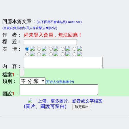
回應本篇文章！
(以下回應不會連結到FaceBook)
(言責自負,請勿涉及人身攻擊,以免挨告!)
作 者：
尚未登入會員，無法回應！
標 題：
表 情：
內 容：
檔案
1
：
類別：
(可存入分類相簿中!)
圖說
1
：
「上傳」更多圖片、影音或文字檔案
(圖片、圖說可留白)