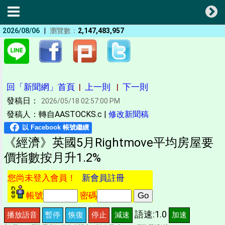
|
2026/08/06
瀏覽數：
2,147,483,957
回「新聞網」首頁
|
上一則
|
下一則
發稿日：
2026/05/18 02:57:00 PM
發稿人：轉自AASTOCKS.c |
修改新聞稿
《經濟》英國5月Rightmove平均房屋要
價指數按月升1.2%
您尚未登入會員！
新會員註冊
帳號
密碼
語速:1.0
播放語音
暫停
恢復
停止
減速
加速