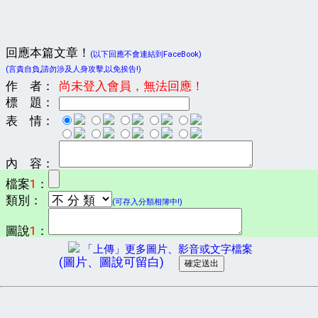
回應本篇文章！
(以下回應不會連結到FaceBook)
(言責自負,請勿涉及人身攻擊,以免挨告!)
作 者：
尚未登入會員，無法回應！
標 題：
表 情：
內 容：
檔案
1
：
類別：
(可存入分類相簿中!)
圖說
1
：
「上傳」更多圖片、影音或文字檔案
(圖片、圖說可留白)