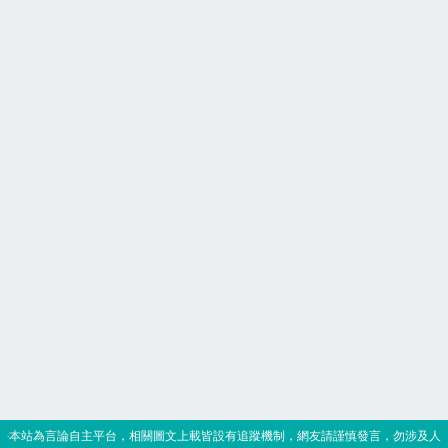
‧本站為言論自主平台，相關圖文上載皆設有追蹤機制，網友請謹慎發言，勿涉及人