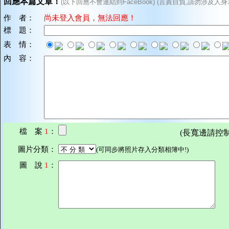
回應本篇文章！
(以下回應不會連結到FaceBook) (言責自負,請勿涉及人身
作 者：
尚未登入會員，無法回應！
標 題：
表 情：
內 容：
檔 案
1
：
(長寬邊請控制在7
圖片分類：
(可同步將照片存入分類相簿中!)
圖 說
1
：