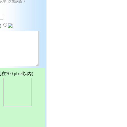
攻擊,以免挨告!)
00 pixel以內)