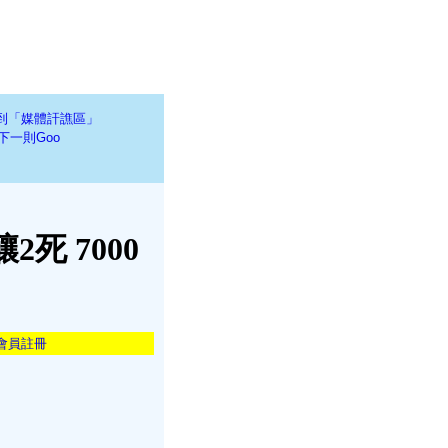
到「媒體訐譙區」
下一則Goo
死 7000
會員註冊