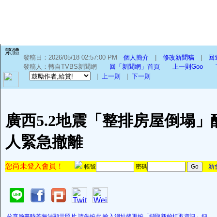
繁體
發稿日：2026/05/18 02:57:00 PM
個人簡介
|
修改新聞稿
|
回
發稿人：轉自TVBS新聞網
回「新聞網」首頁
上一則Goo
|
上一則
|
下一則
廣西5.2地震「整排房屋倒塌」釀2
人緊急撤離
您尚未登入會員！
新
帳號
密碼
分享臉書時若無法顯示照片,請先按此,輸入網址後再按「擷取新的抓取資訊」鈕