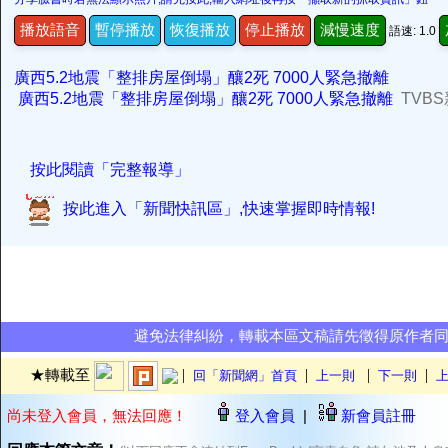
播放語音
暫停播放
恢復播放
停止播放
減慢速度
語速: 1.0
廣西5.2地震「整排房屋倒塌」釀2死 7000人緊急撤離
廣西5.2地震「整排房屋倒塌」釀2死 7000人緊急撤離
TVB
按此閱讀「完整報導」
按此進入「新聞快訊區」,快速掌握即時情報!
避免法律糾紛，轉載本區文稿請先徵得原作者
|
|
|
|
★轉載至
回「新聞網」首頁
上一則
下一則
上
尚未登入會員，無法回應！
登入會員
|
新會員註冊