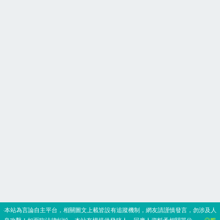
‧本站為言論自主平台，相關圖文上載皆設有追蹤機制，網友請謹慎發言，勿涉及人