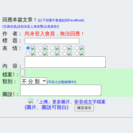
回應本篇文章！
(以下回應不會連結到FaceBook)
(言責自負,請勿涉及人身攻擊,以免挨告!)
作 者：
尚未登入會員，無法回應！
標 題：
表 情：
內 容：
檔案
1
：
類別：
(可存入分類相簿中!)
圖說
1
：
「上傳」更多圖片、影音或文字檔案
(圖片、圖說可留白)