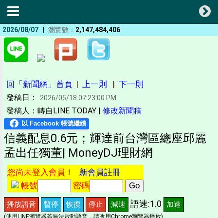
|
2026/08/07
瀏覽數：
2,147,484,406
回「新聞網」首頁
|
上一則
|
下一則
發稿日：
2026/05/18 07:23:00 PM
發稿人：轉自LINE TODAY |
修改新聞稿
信義配息0.6元；輝達前台灣區總座邱麗
孟出任獨董| MoneyDJ理財網
您尚未登入會員！
新會員註冊
帳號
密碼
語速:1.0
播放語音
暫停
恢復
停止
減速
加速
(使用LINE瀏覽器若無法啟動語音，請改用Chrome瀏覽器播放)