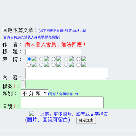
回應本篇文章！
(以下回應不會連結到FaceBook)
(言責自負,請勿涉及人身攻擊,以免挨告!)
作 者：
尚未登入會員，無法回應！
標 題：
表 情：
內 容：
檔案
1
：
類別：
(可存入分類相簿中!)
圖說
1
：
「上傳」更多圖片、影音或文字檔案
(圖片、圖說可留白)