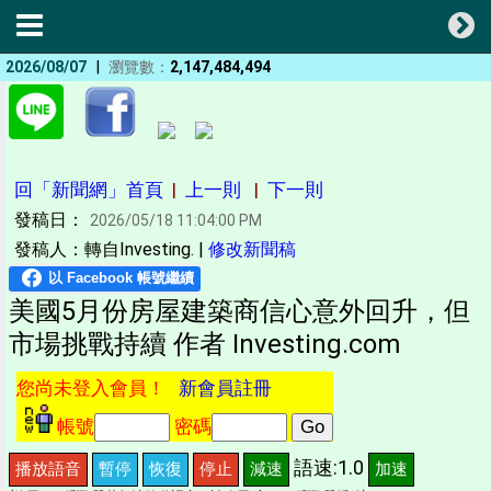
|
2026/08/07
瀏覽數：
2,147,484,494
回「新聞網」首頁
|
上一則
|
下一則
發稿日：
2026/05/18 11:04:00 PM
發稿人：轉自Investing. |
修改新聞稿
美國5月份房屋建築商信心意外回升，但
市場挑戰持續 作者 Investing.com
您尚未登入會員！
新會員註冊
帳號
密碼
語速:1.0
播放語音
暫停
恢復
停止
減速
加速