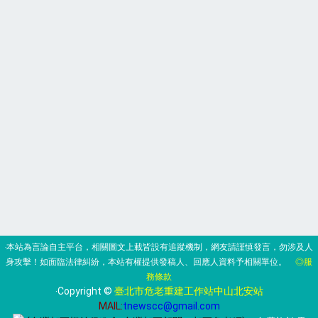
‧本站為言論自主平台，相關圖文上載皆設有追蹤機制，網友請謹慎發言，勿涉及人
身攻擊！如面臨法律糾紛，本站有權提供發稿人、回應人資料予相關單位。
◎服
務條款
‧Copyright ©
臺北市危老重建工作站中山北安站
MAIL:
tnewscc@gmail.com