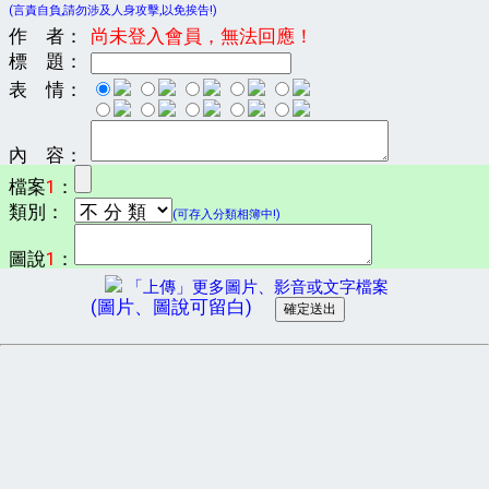
(言責自負,請勿涉及人身攻擊,以免挨告!)
作 者：
尚未登入會員，無法回應！
標 題：
表 情：
內 容：
檔案
1
：
類別：
(可存入分類相簿中!)
圖說
1
：
「上傳」更多圖片、影音或文字檔案
(圖片、圖說可留白)