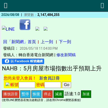
|
2026/08/08
瀏覽數：
2,147,484,255
回「新聞網」首頁
|
上一則
|
下一則
發稿日：
2026/05/18 11:04:00 PM
發稿人：轉自香港電台新聞網 |
修改新聞稿
NAHB：5月房屋市場指數出乎預期上升
您尚未登入會員！
新會員註冊
帳號
密碼
語速:1.0
播放語音
暫停
恢復
停止
減速
加速
(使用LINE瀏覽器若無法啟動語音，請改用Chrome瀏覽器播放)