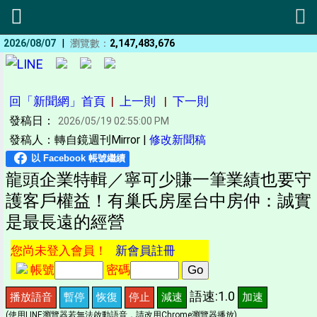
|
2026/08/07
瀏覽數：
2,147,483,676
回「新聞網」首頁
|
上一則
|
下一則
發稿日：
2026/05/19 02:55:00 PM
發稿人：轉自鏡週刊Mirror |
修改新聞稿
龍頭企業特輯／寧可少賺一筆業績也要守
護客戶權益！有巢氏房屋台中房仲：誠實
是最長遠的經營
您尚未登入會員！
新會員註冊
帳號
密碼
語速:1.0
播放語音
暫停
恢復
停止
減速
加速
(使用LINE瀏覽器若無法啟動語音，請改用Chrome瀏覽器播放)