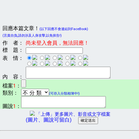
回應本篇文章！
(以下回應不會連結到FaceBook)
(言責自負,請勿涉及人身攻擊,以免挨告!)
作 者：
尚未登入會員，無法回應！
標 題：
表 情：
內 容：
檔案
1
：
類別：
(可存入分類相簿中!)
圖說
1
：
「上傳」更多圖片、影音或文字檔案
(圖片、圖說可留白)