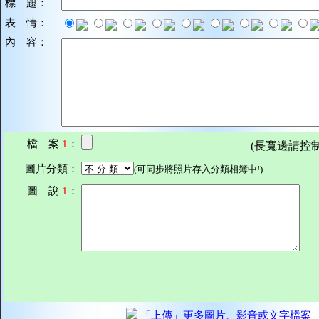
標 題：
表 情：
內 容：
檔 案
1
：
(長寬邊請控制在7
圖片分類：
(可同步將照片存入分類相簿中!)
圖 說
1
：
「上傳」更多圖片、影音或文字檔案