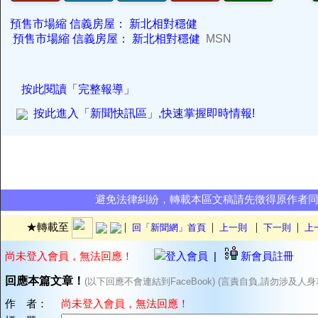
預售市場縮 信義房屋： 新北相對穩健
預售市場縮 信義房屋： 新北相對穩健
MSN
按此閱讀「完整報導」
按此進入「新聞快訊區」,快速掌握即時情報!
避免法律糾紛，轉載本區文稿請先徵得原作者
|
|
|
|
★轉載至
回「新聞網」首頁
上一則
下一則
上
尚未登入會員，無法回應！
登入會員
|
新會員註冊
回應本篇文章！
(以下回應不會連結到FaceBook) (言責自負,請勿涉及人身
作 者：
尚未登入會員，無法回應！