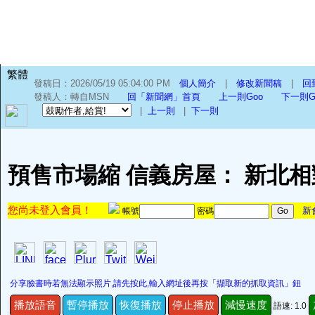
繁體
發稿日：2026/05/19 05:04:00 PM
個人簡介
|
修改新聞稿
|
回
發稿人：轉自MSN
回「新聞網」首頁
上一則Goo
下一則G
|
上一則
|
下一則
預售市場縮 信義房屋： 新北
您尚未登入會員！
新
帳號
密碼
分享臉書時若無法顯示照片,請先按此,輸入網址後再按「擷取新的抓取資訊」鈕
播放語音
暫停播放
恢復播放
停止播放
減慢速度
語速: 1.0