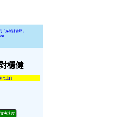
到「媒體訐譙區」
oo
相對穩健
會員註冊
加快速度