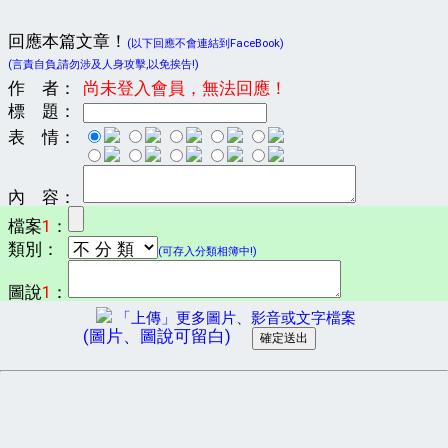
回應本篇文章！
(以下回應不會連結到FaceBook)
(言責自負,請勿涉及人身攻擊,以免挨告!)
作 者：
尚未登入會員，無法回應！
標 題：
表 情：
內 容：
檔案
1
：
類別：
(可存入分類相簿中!)
圖說
1
：
「上傳」更多圖片、影音或文字檔案
(圖片、圖說可留白)