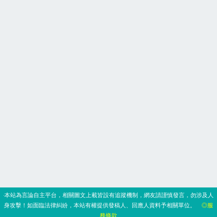
‧本站為言論自主平台，相關圖文上載皆設有追蹤機制，網友請謹慎發言，勿涉及人
身攻擊！如面臨法律糾紛，本站有權提供發稿人、回應人資料予相關單位。
◎服
務條款