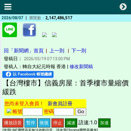
|
2026/08/07
瀏覽數：
2,147,486,517
回「新聞網」首頁
|
上一則
|
下一則
發稿日：
2026/05/19 07:13:00 PM
發稿人：轉自大紀元時報 香港 |
修改新聞稿
【台灣樓市】信義房屋：首季樓市量縮價
緩跌
您尚未登入會員！
新會員註冊
帳號
密碼
語速:1.0
播放語音
暫停
恢復
停止
減速
加速
(使用LINE瀏覽器若無法啟動語音，請改用Chrome瀏覽器播放)