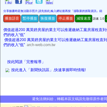
分享臉書時若無法顯示照片,請先按此,輸入網址後再按「擷取新的抓取資訊」鈕
播放語音
暫停播放
恢復播放
停止播放
減慢速度
語速: 1.0
價值超過200 萬英鎊房屋的業主可以推遲繳納工黨房屋稅直
們的收入“低”
價值超過200 萬英鎊房屋的業主可以推遲繳納工黨房屋稅直
們的收入“低”
arch-web.com.tw
按此閱讀「完整報導」
按此進入「新聞快訊區」,快速掌握即時情報!
避免法律糾紛，轉載本區文稿請先徵得原作者