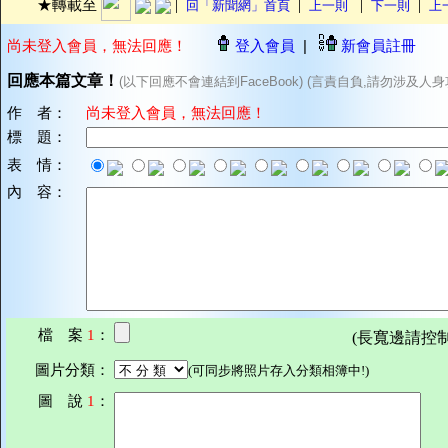
|
|
|
|
★轉載至
回「新聞網」首頁
上一則
下一則
上
尚未登入會員，無法回應！
登入會員
|
新會員註冊
回應本篇文章！
(以下回應不會連結到FaceBook) (言責自負,請勿涉及人身
作 者：
尚未登入會員，無法回應！
標 題：
表 情：
內 容：
檔 案
1
：
(長寬邊請控制在7
圖片分類：
(可同步將照片存入分類相簿中!)
圖 說
1
：