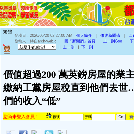
繁體
發稿日：2026/05/20 02:27:00 AM
個人簡介
|
修改新聞稿
|
回
發稿人：轉自arch-web.c
回「新聞網」首頁
上一則Goo
下
|
上一則
|
下一則
價值超過200 萬英鎊房屋的業
繳納工黨房屋稅直到他們去世
們的收入“低”
您尚未登入會員！
新
帳號
密碼