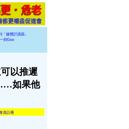
到「媒體訐譙區」
一則Goo
主可以推遲
……如果他
會員註冊