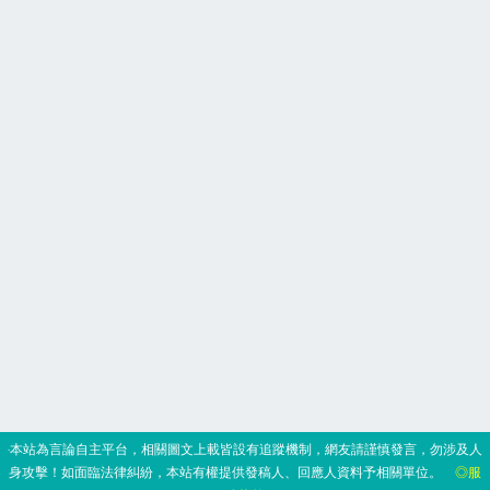
‧本站為言論自主平台，相關圖文上載皆設有追蹤機制，網友請謹慎發言，勿涉及人
身攻擊！如面臨法律糾紛，本站有權提供發稿人、回應人資料予相關單位。
◎服