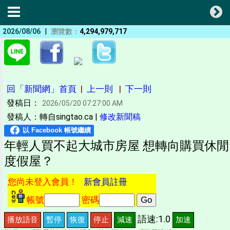
|
2026/08/06
瀏覽數：
4,294,979,717
回「新聞網」首頁
|
上一則
|
下一則
發稿日：
2026/05/20 07:27:00 AM
發稿人：轉自singtao.ca |
修改新聞稿
年輕人買不起大城市房屋 想轉向購買休閒
度假屋？
您尚未登入會員！
新會員註冊
帳號
密碼
語速:1.0
播放語音
暫停
恢復
停止
減速
加速