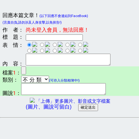
回應本篇文章！
(以下回應不會連結到FaceBook)
(言責自負,請勿涉及人身攻擊,以免挨告!)
作 者：
尚未登入會員，無法回應！
標 題：
表 情：
內 容：
檔案
1
：
類別：
(可存入分類相簿中!)
圖說
1
：
「上傳」更多圖片、影音或文字檔案
(圖片、圖說可留白)