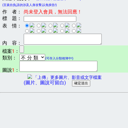
(言責自負,請勿涉及人身攻擊,以免挨告!)
作 者：
尚未登入會員，無法回應！
標 題：
表 情：
內 容：
檔案
1
：
類別：
(可存入分類相簿中!)
圖說
1
：
「上傳」更多圖片、影音或文字檔案
(圖片、圖說可留白)