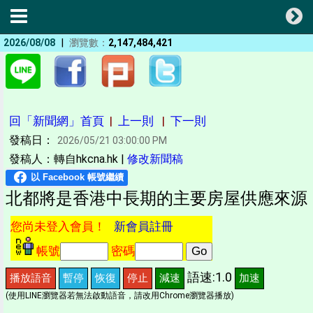
|
2026/08/08
瀏覽數：
2,147,484,421
回「新聞網」首頁
|
上一則
|
下一則
發稿日：
2026/05/21 03:00:00 PM
發稿人：轉自hkcna.hk |
修改新聞稿
北都將是香港中長期的主要房屋供應來源
您尚未登入會員！
新會員註冊
帳號
密碼
語速:1.0
播放語音
暫停
恢復
停止
減速
加速
(使用LINE瀏覽器若無法啟動語音，請改用Chrome瀏覽器播放)