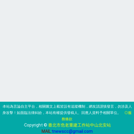
‧本站為言論自主平台，相關圖文上載皆設有追蹤機制，網友請謹慎發言，勿涉及人
身攻擊！如面臨法律糾紛，本站有權提供發稿人、回應人資料予相關單位。
◎服
務條款
‧Copyright ©
臺北市危老重建工作站中山北安站
MAIL:
tnewscc@gmail.com