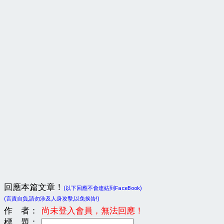
回應本篇文章！
(以下回應不會連結到FaceBook)
(言責自負,請勿涉及人身攻擊,以免挨告!)
作 者：
尚未登入會員，無法回應！
標 題：