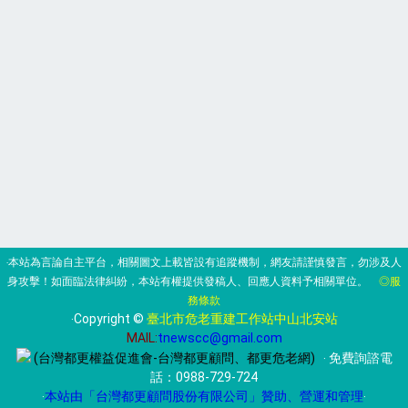
‧本站為言論自主平台，相關圖文上載皆設有追蹤機制，網友請謹慎發言，勿涉及人
身攻擊！如面臨法律糾紛，本站有權提供發稿人、回應人資料予相關單位。
◎服
務條款
‧Copyright ©
臺北市危老重建工作站中山北安站
MAIL:
tnewscc@gmail.com
(台灣都更權益促進會-台灣都更顧問、都更危老網)
‧ 免費詢諮電
話：
0988-729-724
‧
本站由「台灣都更顧問股份有限公司」贊助、營運和管理
‧