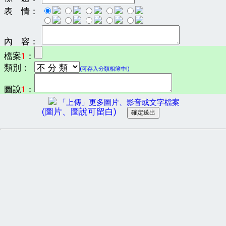
表 情：
內 容：
檔案
1
：
類別：
(可存入分類相簿中!)
圖說
1
：
「上傳」更多圖片、影音或文字檔案
(圖片、圖說可留白)