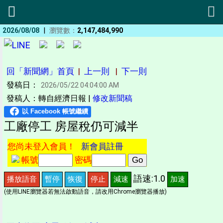
|
2026/08/08
瀏覽數：
2,147,484,990
回「新聞網」首頁
|
上一則
|
下一則
發稿日：
2026/05/22 04:04:00 AM
發稿人：轉自經濟日報 |
修改新聞稿
工廠停工 房屋稅仍可減半
您尚未登入會員！
新會員註冊
帳號
密碼
語速:1.0
播放語音
暫停
恢復
停止
減速
加速
(使用LINE瀏覽器若無法啟動語音，請改用Chrome瀏覽器播放)