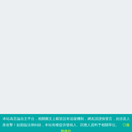
‧本站為言論自主平台，相關圖文上載皆設有追蹤機制，網友請謹慎發言，勿涉及人
身攻擊！如面臨法律糾紛，本站有權提供發稿人、回應人資料予相關單位。
◎服
務條款