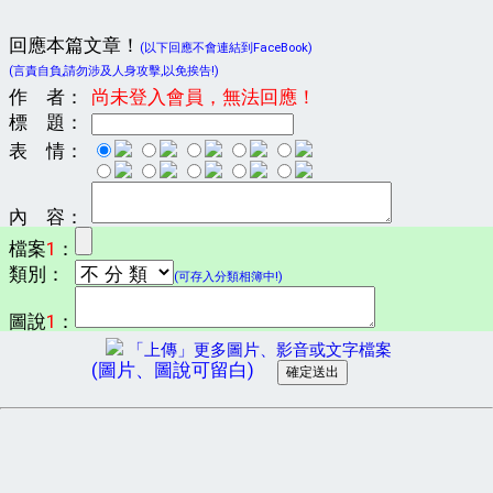
回應本篇文章！
(以下回應不會連結到FaceBook)
(言責自負,請勿涉及人身攻擊,以免挨告!)
作 者：
尚未登入會員，無法回應！
標 題：
表 情：
內 容：
檔案
1
：
類別：
(可存入分類相簿中!)
圖說
1
：
「上傳」更多圖片、影音或文字檔案
(圖片、圖說可留白)