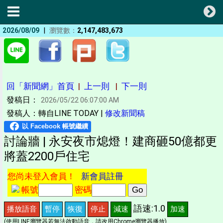
|
2026/08/09
瀏覽數：
2,147,483,673
回「新聞網」首頁
|
上一則
|
下一則
發稿日：
2026/05/22 06:07:00 AM
發稿人：轉自LINE TODAY |
修改新聞稿
討論牆 | 永安夜市熄燈！建商砸50億都更
將蓋2200戶住宅
您尚未登入會員！
新會員註冊
帳號
密碼
語速:1.0
播放語音
暫停
恢復
停止
減速
加速
(使用LINE瀏覽器若無法啟動語音，請改用Chrome瀏覽器播放)