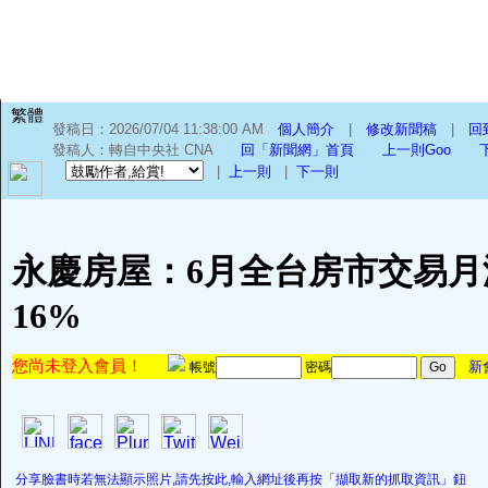
繁體
發稿日：2026/07/04 11:38:00 AM
個人簡介
|
修改新聞稿
|
回
發稿人：轉自中央社 CNA
回「新聞網」首頁
上一則Goo
|
上一則
|
下一則
永慶房屋：6月全台房市交易月
16%
您尚未登入會員！
新
帳號
密碼
分享臉書時若無法顯示照片,請先按此,輸入網址後再按「擷取新的抓取資訊」鈕