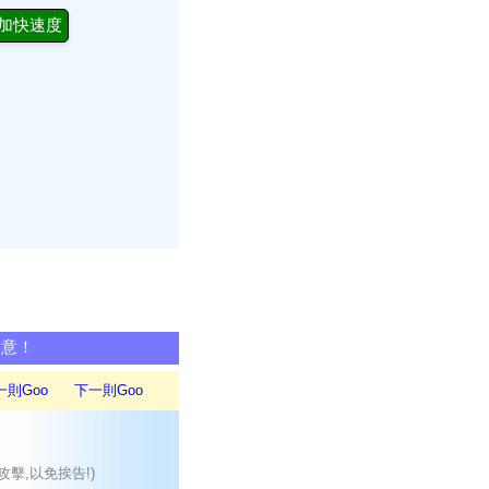
加快速度
同意！
一則Goo
下一則Goo
攻擊,以免挨告!)