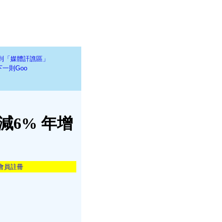
到「媒體訐譙區」
下一則Goo
減6% 年增
會員註冊