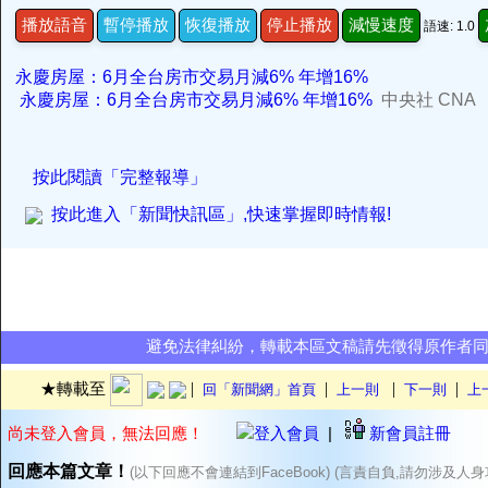
播放語音
暫停播放
恢復播放
停止播放
減慢速度
語速: 1.0
永慶房屋：6月全台房市交易月減6% 年增16%
永慶房屋：6月全台房市交易月減6% 年增16%
中央社 CNA
按此閱讀「完整報導」
按此進入「新聞快訊區」,快速掌握即時情報!
避免法律糾紛，轉載本區文稿請先徵得原作者
|
|
|
|
★轉載至
回「新聞網」首頁
上一則
下一則
上
尚未登入會員，無法回應！
登入會員
|
新會員註冊
回應本篇文章！
(以下回應不會連結到FaceBook) (言責自負,請勿涉及人身