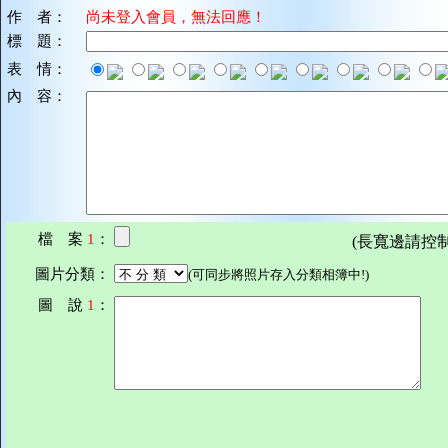
作 者：
尚未登入會員，無法回應！
標 題：
表 情：
內 容：
檔 案
1
：
(長寬邊請控制在7
圖片分類：
(可同步將照片存入分類相簿中!)
圖 說
1
：