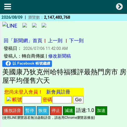
|
2026/08/09
瀏覽數：
2,147,483,768
回「新聞網」首頁
|
上一則
|
下一則
發稿日：
2026/07/06 11:42:00 AM
發稿人：轉自商傳媒 |
修改新聞稿
美國康乃狄克州哈特福獲評最熱門房市 房
屋平均僅售六天
您尚未登入會員！
新會員註冊
帳號
密碼
語速:1.0
播放語音
暫停
恢復
停止
減速
加速
(使用LINE瀏覽器若無法啟動語音，請改用Chrome瀏覽器播放)