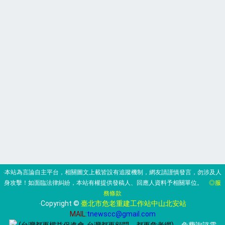
‧本站為言論自主平台，相關圖文上載皆設有追蹤機制，網友請謹慎發言，勿涉及人
身攻擊！如面臨法律糾紛，本站有權提供發稿人、回應人資料予相關單位。
◎服
務條款
‧Copyright ©
臺北市危老重建工作站中山北安站
MAIL:
tnewscc@gmail.com
(台灣都更權益促進會-台灣都更顧問、都更危老網)
‧ 免費詢諮電