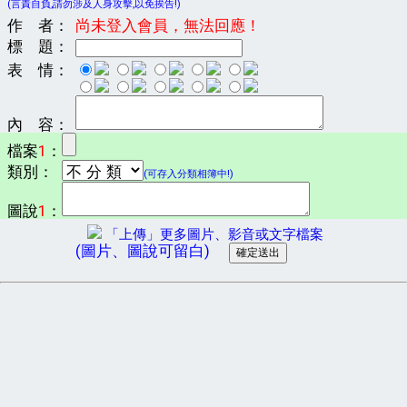
(言責自負,請勿涉及人身攻擊,以免挨告!)
作 者：
尚未登入會員，無法回應！
標 題：
表 情：
內 容：
檔案
1
：
類別：
(可存入分類相簿中!)
圖說
1
：
「上傳」更多圖片、影音或文字檔案
(圖片、圖說可留白)