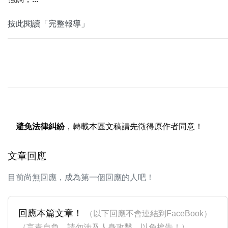
按此閱讀「完整報導」
避免法律糾紛
，轉載本區文稿請先徵得原作者同意！
文章回應
目前尚無回應，成為第一個回應的人吧！
回應本篇文章！
（以下回應不會連結到FaceBook）
（言責自負，請勿涉及人身攻擊，以免挨告！）