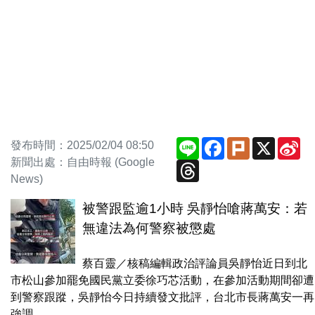
Line
Facebook
Plurk
X
Si
發布時間：2025/02/04 08:50
We
新聞出處：自由時報 (Google
Threads
News)
被警跟監逾1小時 吳靜怡嗆蔣萬安：若
無違法為何警察被懲處
蔡百靈／核稿編輯政治評論員吳靜怡近日到北
市松山參加罷免國民黨立委徐巧芯活動，在參加活動期間卻遭
到警察跟蹤，吳靜怡今日持續發文批評，台北市長蔣萬安一再
強調，...