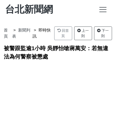
台北新聞網
首
新聞列
即時快
回首
上一
下一
頁
則
則
頁
表
訊
被警跟監逾1小時 吳靜怡嗆蔣萬安：若無違
法為何警察被懲處