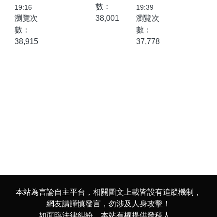
數：
有限公
天地話
長訪問
19:16
19:39
瀏覽次
38,001
瀏覽次
司代表
語大聖
梁山教
數：
數：
人張宏
會盛況
會，延
38,915
37,778
嘉董事
續「復
長的一
興與和
封郵寄
諧」之
掛號
行
信。
本站為言論自主平台，相關圖文上載皆設有追蹤機制，
網友請謹慎發言，勿涉及人身攻擊！
如面臨法律糾紛，本站有權提供發稿人、