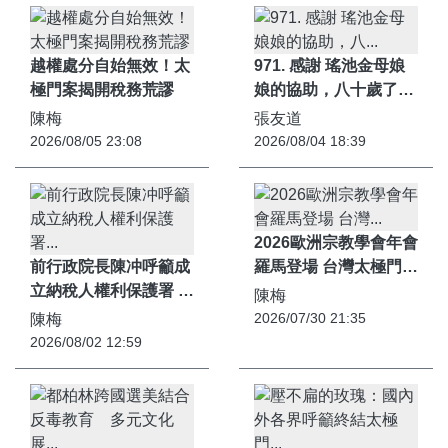
越權處分自始無效！太
971. 感謝 瑤池金母娘
極門案揭開稅務荒謬
娘的協助，八十歲了，
才讓我看透了這一生！
陳梅
張友道
2026/08/05 23:08
2026/08/04 18:39
2026歐洲宗教學會年會
前行政院長陳冲呼籲成
羅馬登場 台灣太極門案
立納稅人權利保護署 重
成國際跨學科研究焦點
陳梅
修納保法第11條
2026/07/30 21:35
陳梅
2026/08/02 12:59