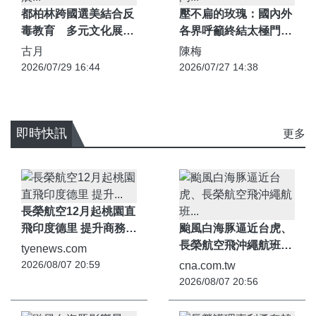
都柏林跨國選美結合反
壓不扁的玫瑰：國內外
毒教育 多元文化展現
各界呼籲終結太極門的
美麗與社會責任
國家霸凌
古月
陳梅
2026/07/29 16:44
2026/07/27 14:38
即時快訊
更多
長榮航空12月起桃園直
飛印度德里 提升商務及
颱風白海豚逼近台虎、
旅遊便利性 -
長榮航空飛沖繩航班異
tyenews.com
tyenews.com
動| 生活 - cna.com.tw
2026/08/07 20:59
cna.com.tw
2026/08/07 20:56