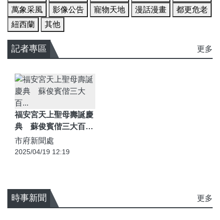
萬象采風
影像公告
寵物天地
漫話漫畫
都更危老
紐西蘭
其他
記者專區
更多
福安宮天上聖母壽誕慶
典 蘇俊賓偕三大百年
社頭護老媽祖出巡
市府新聞處
2025/04/19 12:19
時事新聞
更多