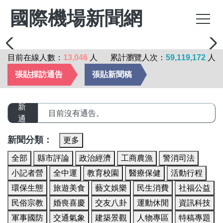
國際機場新聞網
目前在線人數：
13,046
人
累計瀏覽人次：
59,119,172
人
張貼採訪通告
張貼新聞稿
最
新
目前沒有通告。
通
告
新聞分類：
更多
全部
縣市評論
政治經濟
工商農漁
警消司法
小記者營
全中運
教育校園
醫療保健
活動行程
環保生態
旅遊美食
藝文娛樂
民生消費
社福公益
民俗宗教
婚喪喜慶
交友八卦
運動休閒
資訊科技
軍事國防
交通氣象
建築景觀
人物專區
特稿專題