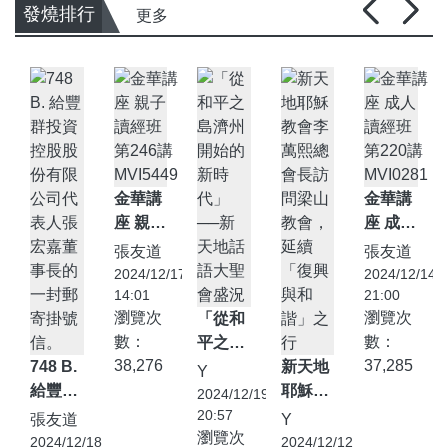
發燒排行
更多
金華講
金華講
座 親子
座 成人
讀經班
讀經班
張友道
張友道
第246
第220
2024/12/17
2024/12/14
講
講
14:01
21:00
瀏覽次
瀏覽次
MVI5449
「從和
MVI0281
數：
數：
平之島
38,276
37,285
748 B.
濟州開
新天地
Y
給豐群
始的新
耶穌教
2024/12/19
投資控
時代」
會李萬
20:57
張友道
Y
瀏覽次
股股份
──新
熙總會
2024/12/18
2024/12/12