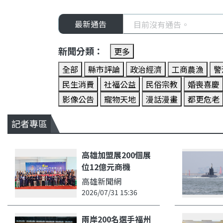
最新通告
目前沒有通告。
新聞分類：
更多
全部
縣市評論
政治經濟
工商農漁
警
民生消費
社福公益
民俗宗教
婚喪喜慶
影像公告
寵物天地
漫話漫畫
都更危老
記者專區
高雄加盟展200個展
位12億元商機
高雄新聞網
2026/07/31 15:36
兩岸200名選手福州