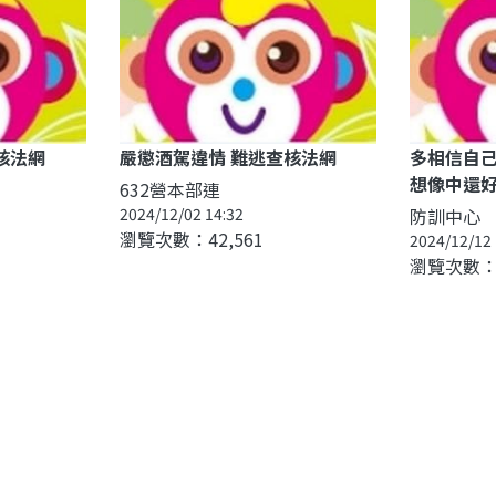
核法網
嚴懲酒駕違情 難逃查核法網
多相信自
想像中還
632營本部連
2024/12/02 14:32
防訓中心
瀏覽次數：42,561
2024/12/12 
瀏覽次數：3