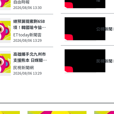
國瑜關切熊本震災-
自由時報
政治 - 自由時報
2026/08/06 13:30
總預算提案剩658
項！韓國瑜今協商
公視新聞 
拚明表決 白提通
ETtoday新聞雲
刪592億成關鍵 -
2026/08/06 13:29
ETtoday新聞雲
高雄攜手北九州市
支援熊本 日媒關注
民視新聞 
跨城市合作救援模
民視新聞網
式 - 民視新聞網
2026/08/06 13:29