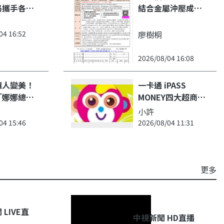
局攜手各界
結合金屬沖壓成形
籍船員關
模擬分析
實漁業勞動
04 16:52
廖樹桐
2026/08/04 16:08
讓人變美！
一卡通 iPASS
「娜娜總
MONEY四大超商新
淑娟翻轉醫
增玉山/王道綁信用
小許
：讓頂尖醫
卡支付 推現領 7-
04 15:46
2026/08/04 11:31
，回歸「修
ELEVEN 50 元
癒」的溫暖
更多
 LIVE直
中視新聞 HD直播