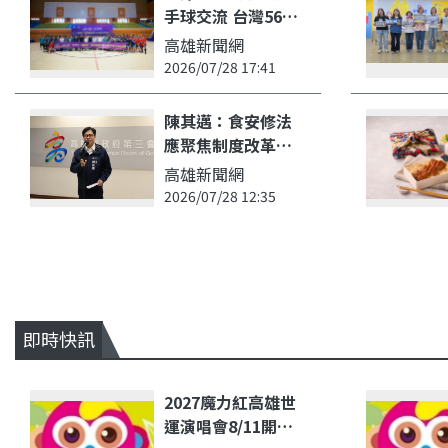
手球交流 台灣56名
師生參與賽事與文
高雄新聞網
化參訪
2026/07/28 17:41
陳其邁：食安修法
應聚焦制度改革
建立風險分級管理
高雄新聞網
強化中央地方分工
2026/07/28 12:35
即時快訊
2027魔力紅高雄世
運演唱會8/11開