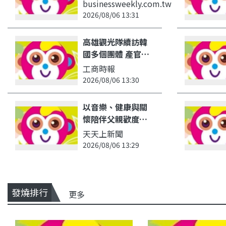
賣！售票時間、票
businessweekly.com.tw
價、座位圖一次看
2026/08/06 13:31
－活動旅遊全攻略
｜商周 -
高雄觀光隊續訪韓
businessweekly.com.tw
國多個團體 產官學
聯手打響「高雄K-
工商時報
Culture 」 - 工商
2026/08/06 13:30
時報
以音樂、健康與關
懷陪伴父親歡度佳
節 高雄市立鳳山醫
天天上新聞
院攜手高雄縣醫師
2026/08/06 13:29
公會溫馨獻唱 - 天
天上新聞
發燒排行
更多