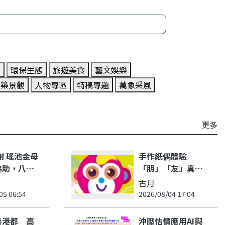
程
環保生態
旅遊美食
藝文娛樂
建築景觀
人物專區
特稿專題
萬象采風
更多
感謝 瑤池金母
手作紙偶體驗
協助，八十
「朋」「友」真
才讓我看透
諦！高雄山達基教
古月
生！
會響應國際友誼日
05 06:54
2026/08/04 17:04
推品格教育
善港都 高
沖壓估價應用AI與