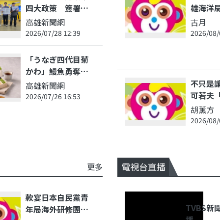
四大政策 簽署兩
雄海洋
項交通承諾書聚焦
推動外
高雄新聞網
古月
行人安全與智慧運
懷 落
2026/07/28 12:39
2026/08/
輸
人權
「うなぎ四代目菊
かわ」鰻魚勇奪冠
軍！土用丑日祭買
不只是
高雄新聞網
一送一
可若夫
2026/07/26 16:53
裁」馬
胡薰方
美標籤
2026/08/
療科技
復與療
初心
電視台直播
更多
款宴日本自民黨青
TVBS新聞
年局海外研修團韓
播