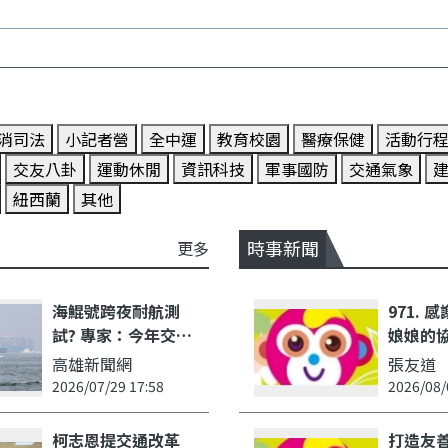
消司法
小記者營
全中運
教育校園
醫療保健
活動行
交友八卦
運動休閒
資訊科技
軍事國防
交通氣象
紐西蘭
其他
時事新聞
更多
海鯤號跨夜耐航測
971. 
試? 專家：今年交艦
娘娘的
可望達成
歲了，
高雄新聞網
張友道
了這一
2026/07/29 17:58
2026/08/
柯志恩提交通改革
打造友