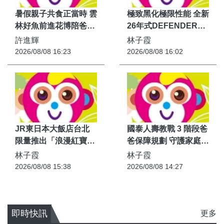
暑假親子共食正當時 雲
極致黑化極限性能 全新
林好魚前進花博陪爸爸
26年式DEFENDER
過節
OCTA BLACK限量登
許進輝
林子霞
台
2026/08/08 16:23
2026/08/08 16:02
JR東日本大飯店台北
國泰人壽教戰 3 階段爸
限量推出「浪漫紅寶
爸保障規劃 守護家庭全
石」蛋糕 日本石川縣夢
壘打
林子霞
林子霞
幻逸品演繹夏末頂級甜
2026/08/08 15:38
2026/08/08 14:27
點
即時快訊
更多