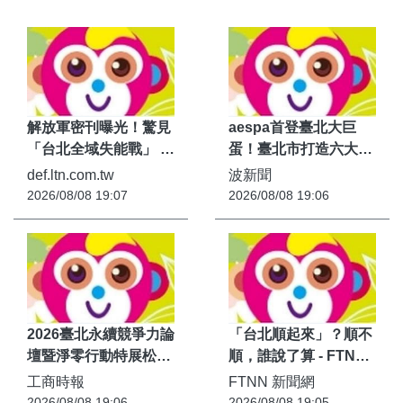
解放軍密刊曝光！驚見
aespa首登臺北大巨
「台北全域失能戰」 3
蛋！臺北市打造六大官
大路線逼台迅速投降 -
方限定城市應援 集章再
def.ltn.com.tw
波新聞
def.ltn.com.tw
抽「首爾來回機票」 -
2026/08/08 19:07
2026/08/08 19:06
波新聞
2026臺北永續競爭力論
「台北順起來」？順不
壇暨淨零行動特展松山
順，誰說了算 - FTNN
文創登場- 商情 - 工商
新聞網
工商時報
FTNN 新聞網
時報
2026/08/08 19:06
2026/08/08 19:05