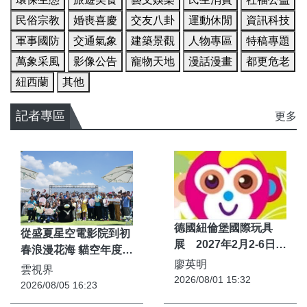
民俗宗教
婚喪喜慶
交友八卦
運動休閒
資訊科技
軍事國防
交通氣象
建築景觀
人物專區
特稿專題
萬象采風
影像公告
寵物天地
漫話漫畫
都更危老
紐西蘭
其他
記者專區
更多
德國紐倫堡國際玩具
從盛夏星空電影院到初
展 2027年2月2-6日盛
春浪漫花海 貓空年度亮
大開展
廖英明
點活動接力登場 邀您一
雲視界
2026/08/01 15:32
起「走靜貓空」
2026/08/05 16:23