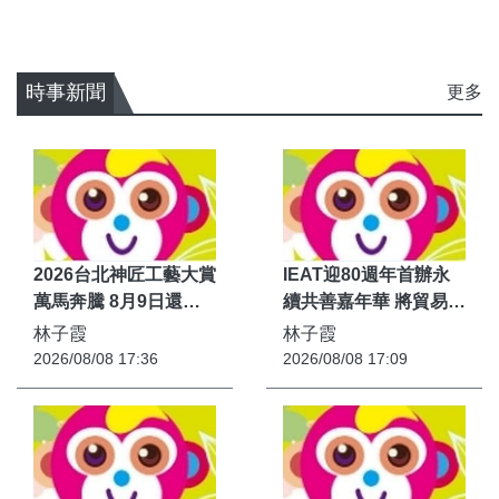
時事新聞
更多
2026台北神匠工藝大賞
IEAT迎80週年首辦永
萬馬奔騰 8月9日還有1
續共善嘉年華 將貿易能
天
量化為社會善能量
林子霞
林子霞
2026/08/08 17:36
2026/08/08 17:09