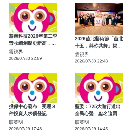
慧榮科技2026年第二季
2026苗北藝術節「苗北
營收續創歷史新高，預
十五，與你共舞」揭開
估全年營收年增逾
雲視界
序幕 縣長鍾東錦邀請國
雲視界
100%
2026/07/30 22:59
人來苗栗感受藝文盛宴
2026/07/30 22:48
投保中心發布 受理３
藍委：725大遊行道出
件投資人求償登記
全民心聲 點名這兩人
應下台
廖英明
廖英明
2026/07/29 17:48
2026/07/29 14:45