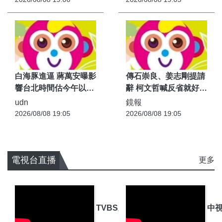
白海豚進逼 蔣萬安曝影
傳石崇良、姜志剛提請
響台北時間估今午以後
辭 柯文哲喊反省就好：
到明天 - udn
民進黨想趁機換人 - 鏡
udn
鏡報
報
2026/08/08 19:05
2026/08/08 19:05
電視台直播
更多
TVBS新聞 LIVE直播
中視