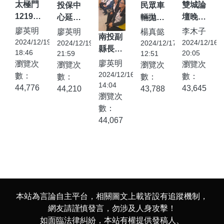
太極門
雙城論
投保中
民眾車
1219事
壇晚宴
心延長
輛拋錨
件紀念
圓山舉
受理 合
保大警
廖英明
李木子
廖英明
楊真懿
南投副
音樂會
行 蔣：
庫證券
伸援手
2024/12/19
2024/12/16
2024/12/19
2024/12/17
縣長化
在廢墟
18:46
瓊瑤加
可轉換
移置路
20:05
21:59
12:51
身暖心
廖英明
瀏覽次
中綻放
瀏覽次
瀏覽次
瀏覽次
深兩岸
公司債
旁--全
店長挺
2024/12/16
數：
人權與
數：
數：
數：
文化記
投資人
國報系
公益 拿
14:04
44,776
希望之
43,645
44,210
43,788
憶
求償登
(全國警
瀏覽次
坡里聯
花
記
友報)
數：
名披薩
44,067
送溫情!
本站為言論自主平台，相關圖文上載皆設有追蹤機制，
網友請謹慎發言，勿涉及人身攻擊！
如面臨法律糾紛，本站有權提供發稿人、