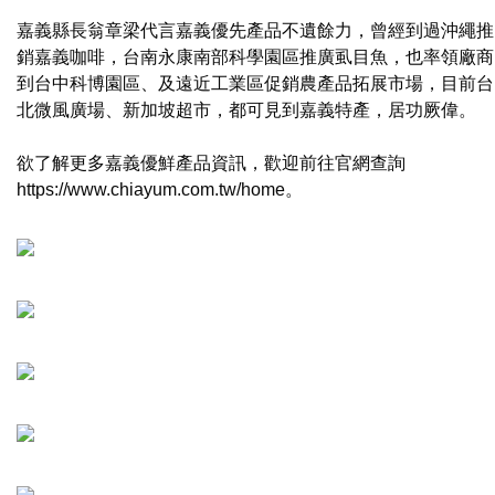
嘉義縣長翁章梁代言嘉義優先產品不遺餘力，曾經到過沖繩推
銷嘉義咖啡，台南永康南部科學園區推廣虱目魚，也率領廠商
到台中科博園區、及遠近工業區促銷農產品拓展市場，目前台
北微風廣場、新加坡超市，都可見到嘉義特產，居功厥偉。
欲了解更多嘉義優鮮產品資訊，歡迎前往官網查詢
https://www.chiayum.com.tw/home。