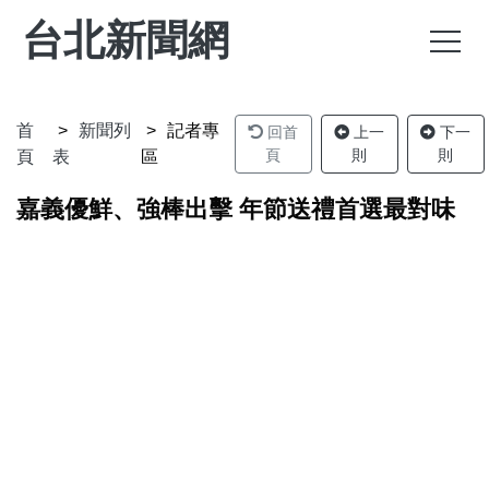
台北新聞網
首
新聞列
記者專
回首
上一
下一
頁
則
則
頁
表
區
嘉義優鮮、強棒出擊 年節送禮首選最對味