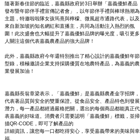
隨著新春佳節的臨近，嘉義縣政府於3日舉辦「嘉義優鮮產品
發布暨年節伴手禮宣傳記者會」，以年節伴手禮與棒球熱潮為
主題，特邀啦啦隊女孩筠熹與檸檬、微風超市通路代表，以及
來自新加坡的知名網紅和直播主，共同為活動注入熱烈的氛
圍！此次盛會也大幅提升了嘉義優鮮品牌的曝光度，吸引更多
人關注這個代表嘉義農產品的強大品牌！
此外，嘉義縣政府今年還特別推出了精心設計的嘉義優鮮年節
型錄，積極邀請企業支持採購優質在地農特產品，為嘉義的農
業發展加油！
嘉義縣長翁章梁表示，「嘉義優鮮」是嘉義縣農產金字招牌，
代表著品質與安全的雙重保證。從食品安全、產品特色到發展
潛力，每一產品都經過嚴格把關，選出的每個商品都能真正代
表嘉義的好味道。消費者只需要認明「嘉義優鮮」標籤，並掃
描QR-CODE，即可了解產品的
詳細資訊，讓您每一口都吃得安心，享受嘉義帶來的美味與幸
福。