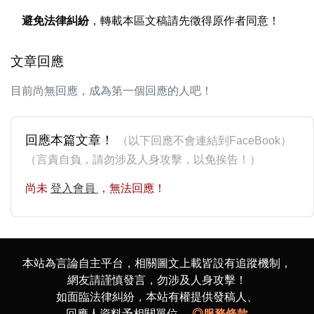
避免法律糾紛
，轉載本區文稿請先徵得原作者同意！
文章回應
目前尚無回應，成為第一個回應的人吧！
回應本篇文章！
（以下回應不會連結到FaceBook）
（言責自負，請勿涉及人身攻擊，以免挨告！）
尚未
登入會員
，無法回應！
本站為言論自主平台，相關圖文上載皆設有追蹤機制，
網友請謹慎發言，勿涉及人身攻擊！
如面臨法律糾紛，本站有權提供發稿人、
回應人資料予相關單位。
◎服務條款