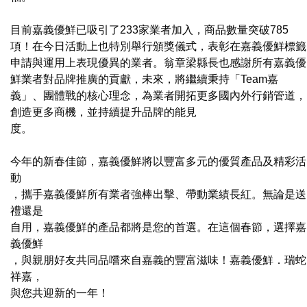
目前嘉義優鮮已吸引了233家業者加入，商品數量突破785
項！在今日活動上也特別舉行頒獎儀式，表彰在嘉義優鮮標籤
申請與運用上表現優異的業者。翁章梁縣長也感謝所有嘉義優
鮮業者對品牌推廣的貢獻，未來，將繼續秉持「Team嘉
義」、團體戰的核心理念，為業者開拓更多國內外行銷管道，
創造更多商機，並持續提升品牌的能見
度。
今年的新春佳節，嘉義優鮮將以豐富多元的優質產品及精彩活
動
，攜手嘉義優鮮所有業者強棒出擊、帶動業績長紅。無論是送
禮還是
自用，嘉義優鮮的產品都將是您的首選。在這個春節，選擇嘉
義優鮮
，與親朋好友共同品嚐來自嘉義的豐富滋味！嘉義優鮮．瑞蛇
祥嘉，
與您共迎新的一年！